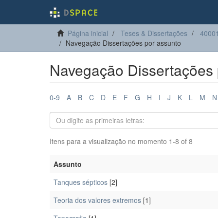
Página inicial
Teses & Dissertações
40001
Navegação Dissertações por assunto
Navegação Dissertações 
0-9
A
B
C
D
E
F
G
H
I
J
K
L
M
N
Itens para a visualização no momento 1-8 of 8
Assunto
Tanques sépticos
[2]
Teoria dos valores extremos
[1]