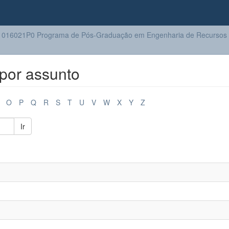
016021P0 Programa de Pós-Graduação em Engenharia de Recursos H
por assunto
O
P
Q
R
S
T
U
V
W
X
Y
Z
Ir