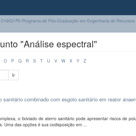
016021P0 Programa de Pós-Graduação em Engenharia de Recursos H
nto "Análise espectral"
O
P
Q
R
S
T
U
V
W
X
Y
Z
Ir
rro sanitário combinado com esgoto sanitário em reator anaer
plexa, o lixiviado de aterro sanitário pode apresentar riscos de po
a. Uma das opções é sua codisposição em ...