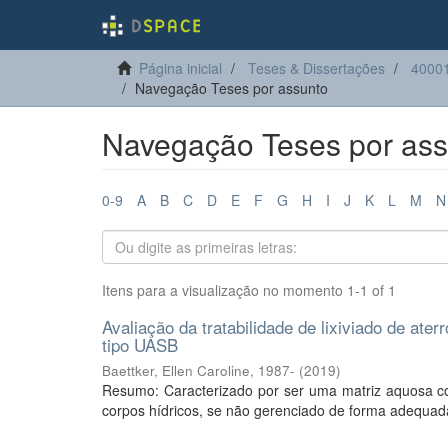
Página inicial
Teses & Dissertações
40001
Navegação Teses por assunto
Navegação Teses por assu
0-9
A
B
C
D
E
F
G
H
I
J
K
L
M
N
Itens para a visualização no momento 1-1 of 1
Avaliação da tratabilidade de lixiviado de ate
tipo UASB
Baettker, Ellen Caroline, 1987-
(
2019
)
Resumo: Caracterizado por ser uma matriz aquosa com
corpos hídricos, se não gerenciado de forma adequad