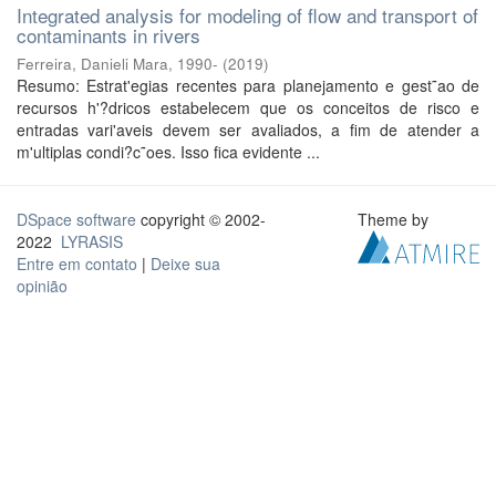
Integrated analysis for modeling of flow and transport of
contaminants in rivers
Ferreira, Danieli Mara, 1990-
(
2019
)
Resumo: Estrat'egias recentes para planejamento e gest˜ao de
recursos h'?dricos estabelecem que os conceitos de risco e
entradas vari'aveis devem ser avaliados, a fim de atender a
m'ultiplas condi?c˜oes. Isso fica evidente ...
DSpace software
copyright © 2002-
Theme by
2022
LYRASIS
Entre em contato
|
Deixe sua
opinião