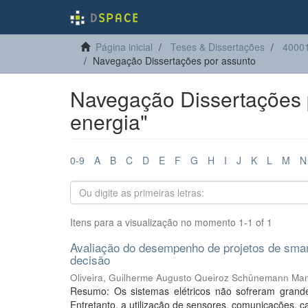
Página inicial
Teses & Dissertações
4000
Navegação Dissertações por assunto
Navegação Dissertações p
energia"
0-9
A
B
C
D
E
F
G
H
I
J
K
L
M
N
Itens para a visualização no momento 1-1 of 1
Avaliação do desempenho de projetos de smart
decisão
Oliveira, Guilherme Augusto Queiroz Schünemann Man
Resumo: Os sistemas elétricos não sofreram grand
Entretanto, a utilização de sensores, comunicações, c