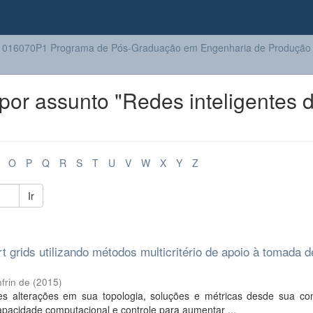
1016070P1 Programa de Pós-Graduação em Engenharia de Produção
or assunto "Redes inteligentes 
O
P
Q
R
S
T
U
V
W
X
Y
Z
Ir
 grids utilizando métodos multicritério de apoio à tomada d
frin de
(
2015
)
es alterações em sua topologia, soluções e métricas desde sua co
apacidade computacional e controle para aumentar ...