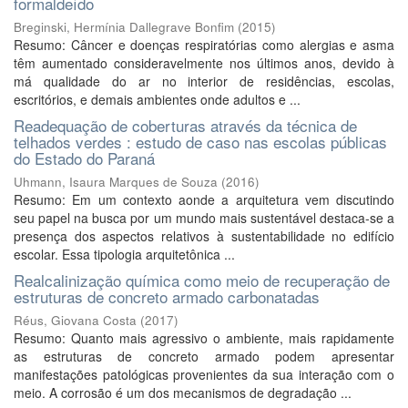
formaldeído
Breginski, Hermínia Dallegrave Bonfim
(
2015
)
Resumo: Câncer e doenças respiratórias como alergias e asma
têm aumentado consideravelmente nos últimos anos, devido à
má qualidade do ar no interior de residências, escolas,
escritórios, e demais ambientes onde adultos e ...
Readequação de coberturas através da técnica de
telhados verdes : estudo de caso nas escolas públicas
do Estado do Paraná
Uhmann, Isaura Marques de Souza
(
2016
)
Resumo: Em um contexto aonde a arquitetura vem discutindo
seu papel na busca por um mundo mais sustentável destaca-se a
presença dos aspectos relativos à sustentabilidade no edifício
escolar. Essa tipologia arquitetônica ...
Realcalinização química como meio de recuperação de
estruturas de concreto armado carbonatadas
Réus, Giovana Costa
(
2017
)
Resumo: Quanto mais agressivo o ambiente, mais rapidamente
as estruturas de concreto armado podem apresentar
manifestações patológicas provenientes da sua interação com o
meio. A corrosão é um dos mecanismos de degradação ...