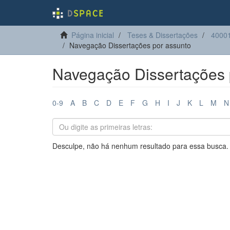
Página inicial
Teses & Dissertações
40001
Navegação Dissertações por assunto
Navegação Dissertações 
0-9
A
B
C
D
E
F
G
H
I
J
K
L
M
N
Desculpe, não há nenhum resultado para essa busca.