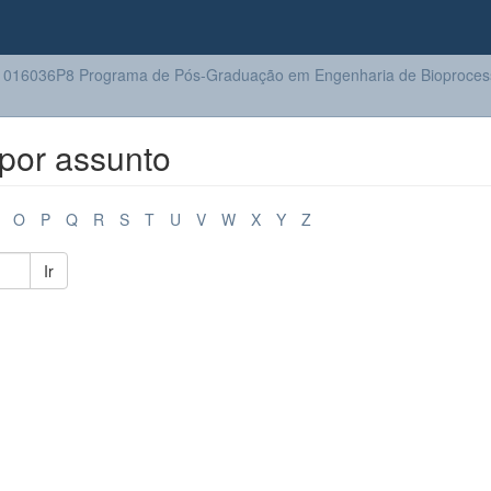
016036P8 Programa de Pós-Graduação em Engenharia de Bioprocess
por assunto
O
P
Q
R
S
T
U
V
W
X
Y
Z
Ir