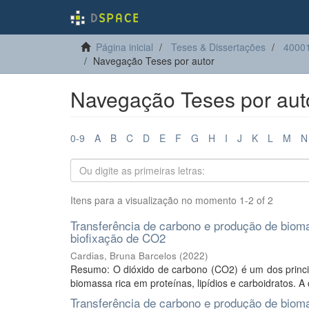
Página inicial
Teses & Dissertações
40001
Navegação Teses por autor
Navegação Teses por auto
0-9
A
B
C
D
E
F
G
H
I
J
K
L
M
N
Itens para a visualização no momento 1-2 of 2
Transferência de carbono e produção de biomas
biofixação de CO2
Cardias, Bruna Barcelos
(
2022
)
Resumo: O dióxido de carbono (CO2) é um dos princip
biomassa rica em proteínas, lipídios e carboidratos. A
Transferência de carbono e produção de biomas