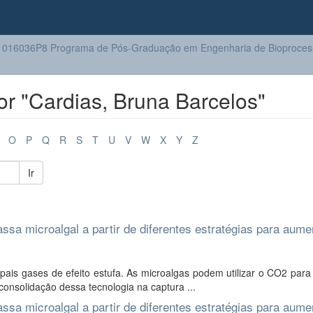
016036P8 Programa de Pós-Graduação em Engenharia de Bioprocess
r "Cardias, Bruna Barcelos"
O
P
Q
R
S
T
U
V
W
X
Y
Z
Ir
sa microalgal a partir de diferentes estratégias para aume
ais gases de efeito estufa. As microalgas podem utilizar o CO2 para
 consolidação dessa tecnologia na captura ...
sa microalgal a partir de diferentes estratégias para aume