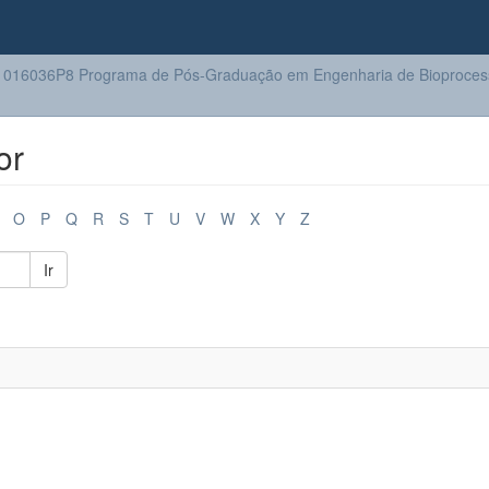
016036P8 Programa de Pós-Graduação em Engenharia de Bioprocess
or
O
P
Q
R
S
T
U
V
W
X
Y
Z
Ir