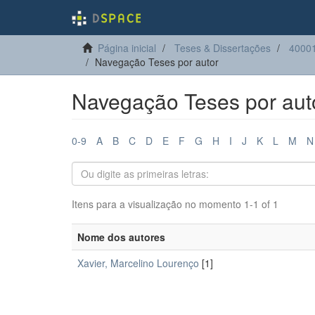
Página inicial
Teses & Dissertações
40001
Navegação Teses por autor
Navegação Teses por aut
0-9
A
B
C
D
E
F
G
H
I
J
K
L
M
N
Itens para a visualização no momento 1-1 of 1
Nome dos autores
Xavier, Marcelino Lourenço
[1]