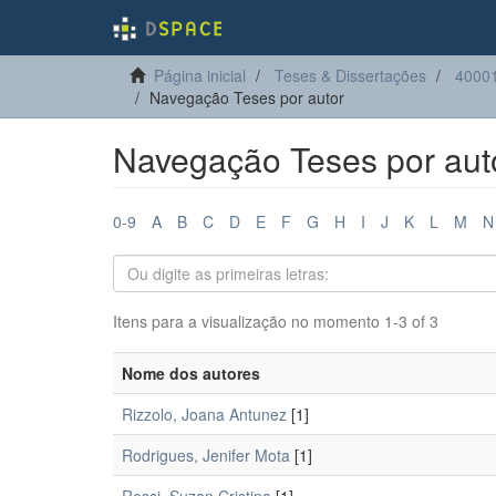
Página inicial
Teses & Dissertações
40001
Navegação Teses por autor
Navegação Teses por aut
0-9
A
B
C
D
E
F
G
H
I
J
K
L
M
N
Itens para a visualização no momento 1-3 of 3
Nome dos autores
Rizzolo, Joana Antunez
[1]
Rodrigues, Jenifer Mota
[1]