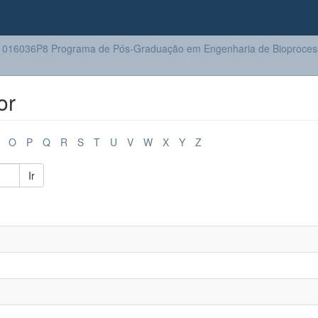
016036P8 Programa de Pós-Graduação em Engenharia de Bioprocess
or
O
P
Q
R
S
T
U
V
W
X
Y
Z
Ir