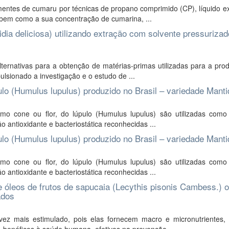
mentes de cumaru por técnicas de propano comprimido (CP), líquido e
 bem como a sua concentração de cumarina, ...
dia deliciosa) utilizando extração com solvente pressurizad
lternativas para a obtenção de matérias-primas utilizadas para a pr
ulsionado a investigação e o estudo de ...
lo (Humulus lupulus) produzido no Brasil – variedade Manti
mo cone ou flor, do lúpulo (Humulus lupulus) são utilizadas com
o antioxidante e bacteriostática reconhecidas ...
lo (Humulus lupulus) produzido no Brasil – variedade Manti
mo cone ou flor, do lúpulo (Humulus lupulus) são utilizadas com
o antioxidante e bacteriostática reconhecidas ...
e óleos de frutos de sapucaia (Lecythis pisonis Cambess.) o
ados
z mais estimulado, pois elas fornecem macro e micronutrientes,