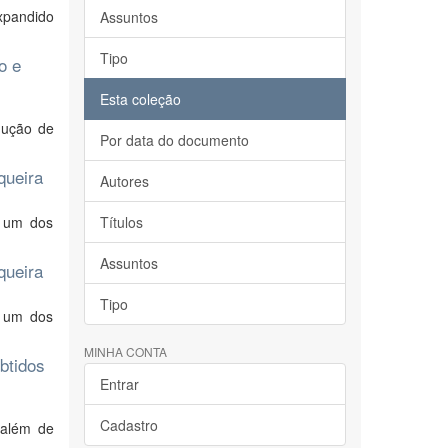
xpandido
Assuntos
Tipo
o e
Esta coleção
odução de
Por data do documento
queira
Autores
o um dos
Títulos
Assuntos
queira
Tipo
o um dos
MINHA CONTA
btidos
Entrar
Cadastro
 além de