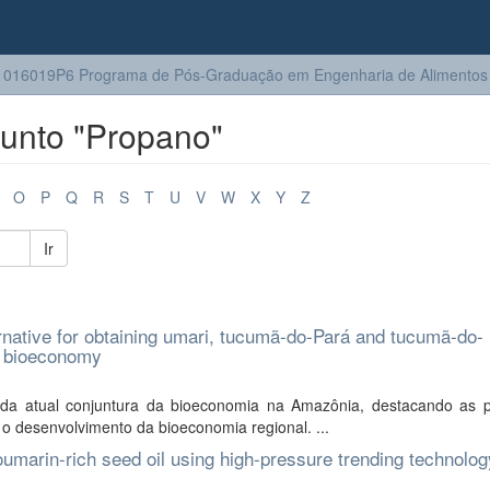
016019P6 Programa de Pós-Graduação em Engenharia de Alimentos
unto "Propano"
O
P
Q
R
S
T
U
V
W
X
Y
Z
Ir
rnative for obtaining umari, tucumã-do-Pará and tucumã-do-
n bioeconomy
 atual conjuntura da bioeconomia na Amazônia, destacando as pr
o desenvolvimento da bioeconomia regional. ...
coumarin-rich seed oil using high-pressure trending technolog