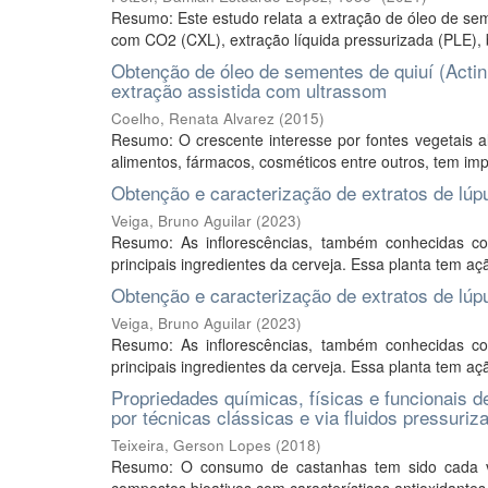
Resumo: Este estudo relata a extração de óleo de se
com CO2 (CXL), extração líquida pressurizada (PLE),
Obtenção de óleo de sementes de quiuí (Actini
extração assistida com ultrassom
Coelho, Renata Alvarez
(
2015
)
Resumo: O crescente interesse por fontes vegetais a
alimentos, fármacos, cosméticos entre outros, tem imp
Obtenção e caracterização de extratos de lúpu
Veiga, Bruno Aguilar
(
2023
)
Resumo: As inflorescências, também conhecidas co
principais ingredientes da cerveja. Essa planta tem açã
Obtenção e caracterização de extratos de lúpu
Veiga, Bruno Aguilar
(
2023
)
Resumo: As inflorescências, também conhecidas co
principais ingredientes da cerveja. Essa planta tem açã
Propriedades químicas, físicas e funcionais d
por técnicas clássicas e via fluidos pressuriz
Teixeira, Gerson Lopes
(
2018
)
Resumo: O consumo de castanhas tem sido cada ve