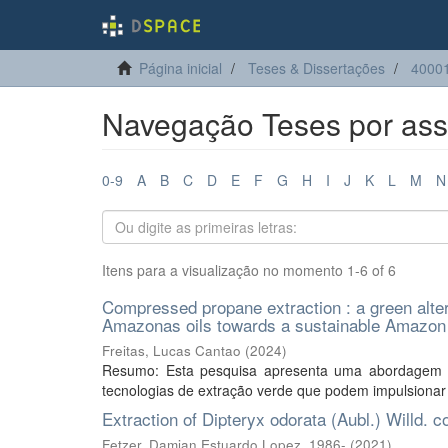
Página inicial
Teses & Dissertações
40001
Navegação Teses por ass
0-9
A
B
C
D
E
F
G
H
I
J
K
L
M
N
Itens para a visualização no momento 1-6 of 6
Compressed propane extraction : a green alte
Amazonas oils towards a sustainable Amazo
Freitas, Lucas Cantao
(
2024
)
Resumo: Esta pesquisa apresenta uma abordagem da
tecnologias de extração verde que podem impulsionar 
Extraction of Dipteryx odorata (Aubl.) Willd. 
Fetzer, Damian Estuardo Lopez, 1986-
(
2021
)