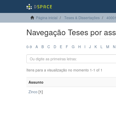
Página inicial
Teses & Dissertações
40001
Navegação Teses por ass
0-9
A
B
C
D
E
F
G
H
I
J
K
L
M
N
Itens para a visualização no momento 1-1 of 1
Assunto
Zinco
[1]