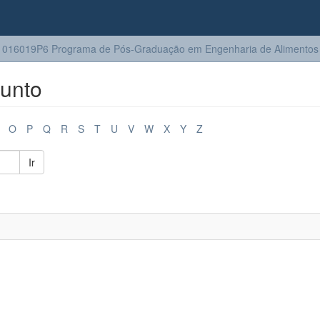
016019P6 Programa de Pós-Graduação em Engenharia de Alimentos
unto
O
P
Q
R
S
T
U
V
W
X
Y
Z
Ir