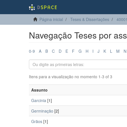
Página inicial
Teses & Dissertações
40001
Navegação Teses por ass
0-9
A
B
C
D
E
F
G
H
I
J
K
L
M
N
Itens para a visualização no momento 1-3 of 3
Assunto
Garcinia
[1]
Germinação
[2]
Grãos
[1]