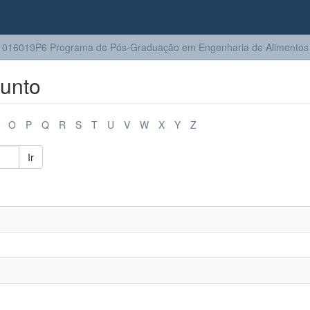
016019P6 Programa de Pós-Graduação em Engenharia de Alimentos
unto
O
P
Q
R
S
T
U
V
W
X
Y
Z
Ir