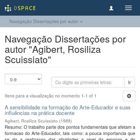
Toggl
navig
Navegação Dissertações por autor
Navegação Dissertações por
autor "Agibert, Rosiliza
Scuissiato"
Ir
Itens para a visualização no momento 1-1 of 1
A sensibilidade na formação do Arte-Educador e suas
influências na prática docente
Agibert, Rosiliza Scuissiato
(
1988
)
Resumo: O trabalho parte dos pontos fundamentais que afetam a
formacao do Arte-Educador, tais como: a pouca importancia que
se da a realizacao das atividades a nivel da emocao e do