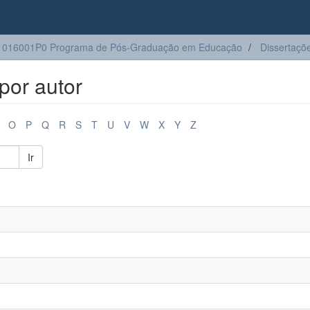
1016001P0 Programa de Pós-Graduação em Educação
Dissertaçõ
por autor
O
P
Q
R
S
T
U
V
W
X
Y
Z
Ir