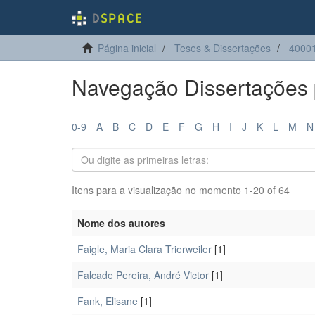
Página inicial
Teses & Dissertações
4000
Navegação Dissertações 
0-9
A
B
C
D
E
F
G
H
I
J
K
L
M
N
Itens para a visualização no momento 1-20 of 64
Nome dos autores
Faigle, Maria Clara Trierweiler
[1]
Falcade Pereira, André Victor
[1]
Fank, Elisane
[1]