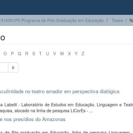
1016001P0 Programa de Pós-Graduação em Educação
Teses
N
lo
O
P
Q
R
S
T
U
V
W
X
Y
Z
Ir
sculinidade no teatro amador em perspectiva dialógica
a Labelit - Laboratório de Estudos em Educação, Linguagem e Teatr
uisa, alocado na linha de pesquisa LiCorEs - ...
ade nos presídios do Amazonas
ma de Pós-graduação em Educação, linha de pesquisa Linguagem,