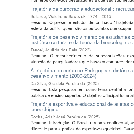
inúmeros contextos desafiadores a que são submetidos a
Trajetória da burocracia educacional : recrut
Bellardo, Waldirene Sawozuk, 1974-
(
2015
)
Resumo: O presente estudo, denominado "Trajetória 
esfera da politic, quem são os burocratas que ocupam
Trajetória de desenvolvimento de estudantes co
histórico cultural e da teoria da bioecologia
Taucei, Joulilda dos Reis
(
2023
)
Resumo: O reconhecimento de subpopulações espec
atenção de pesquisadores que buscam compreender os
A trajetória do curso de Pedagogia a distânc
desenvolvimento (2000-2024)
Da Silva, Grasiela Pereira da
(
2025
)
Resumo: Esta pesquisa tem como tema central a forma
pública de ensino superior. O objetivo principal foi ana
Trajetória esportiva e educacional de atletas 
bioecológico
Rocha, Adair José Pereira da
(
2025
)
Resumo: Introdução: O Brasil, um país continental, ap
diferente para a prática do esporte-basquetebol. Cara