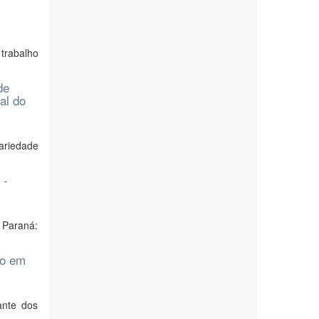
trabalho
de
al do
ariedade
 -
 Paraná:
ão em
ante dos