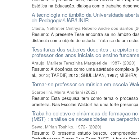
Estética na Educação, dialoga com o trabalho desenv
A tecnologia no âmbito da Universidade aberta
de Pedagogia/UAB/UNIR
Clasta, Neffretier Cinthya Rebello André dos Santos
(
2
Resumo: A presente Tese encontra-se no âmbito das 
distância como objeto de estudo. Trata-se de um est
Tessituras dos saberes docentes : a epistemo
professor dos anos iniciais do ensino fundame
Araujo, Marilete Terezinha Marqueti de, 1987-
(
2020
)
Resumo: A docência como uma atividade complexa (M
al., 2013; TARDIF, 2013; SHULLMAN, 1987; MISHRA;
Tornar-se professor de música em escola Waldor
Scarpellini, Maíra Andriani
(
2022
)
Resumo: Esta pesquisa tem como tema o processo
brasileira. Nas Escolas Waldorf há uma forte presença
Trabalho coletivo e dinâmicas de formação n
(MST) : análise de necessidades na perpectiva
Sewo, Mírian Toshiko, 1972-
(
2020
)
Resumo: O presente estudo buscou compreender as