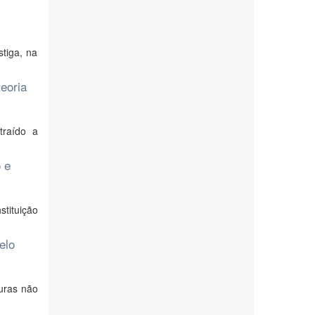
tiga, na
teoria
traído a
 e
tituição
elo
turas não