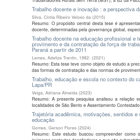
Trabalhadores Rurais Sem Terra (MST), à luz da Psicol
Trabalho docente e inovação : a perspectiva 
Silva, Cintia Ribeiro Veloso da
(
2015
)
Resumo: O propósito central desta tese é apresentar
docente, determinadas pela governança global, especi
Trabalho docente na educação profissional e t
provimento e da contratação da força de traba
Paraná a partir de 2011
Lemes, Adelize Trentin, 1982-
(
2021
)
Resumo: Esta tese teve como objeto de estudo a prec
das formas de contratação e das normas de provimento
Trabalho, educação e escola no contexto do 
Lapa/PR
Veiga, Adriana Almeida
(
2023
)
Resumo: A presente pesquisa analisou a relação e
localidades de São Bento e Assentamento Contestado, a 
Trajetória acadêmica, motivações, sentidos e
educação
Gomes, Gerson Flores
(
2024
)
Resumo: Este estudo buscou compreender como os