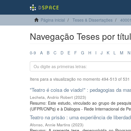
Página inicial
Teses & Dissertações
4000
Navegação Teses por títu
0-9
A
B
C
D
E
F
G
H
I
J
K
L
M
N
Itens para a visualização no momento 494-513 of 531
"Teatro é coisa de viado!" : pedagogias da ma
Lecheta, Andrio Robert
(
2023
)
Resumo: Este estudo, vinculado ao grupo de pesquis
(UFPR/CNPq) e à Diálogos - Rede Internacional de Pesq
Teatro na prisão : uma experiência de liberd
Afonso, Annie Martins
(
2023
)
Resumo: A presente tese, desenvolvida no Progra