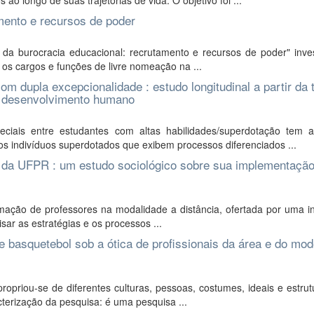
o longo de suas trajetórias de vida. O objetivo foi ...
amento e recursos de poder
da burocracia educacional: recrutamento e recursos de poder" inves
 os cargos e funções de livre nomeação na ...
m dupla excepcionalidade : estudo longitudinal a partir da 
 do desenvolvimento humano
iais entre estudantes com altas habilidades/superdotação tem a
 indivíduos superdotados que exibem processos diferenciados ...
ia da UFPR : um estudo sociológico sobre sua implementação
ção de professores na modalidade a distância, ofertada por uma ins
lisar as estratégias e os processos ...
de basquetebol sob a ótica de profissionais da área e do mod
ropriou-se de diferentes culturas, pessoas, costumes, ideais e estru
cterização da pesquisa: é uma pesquisa ...