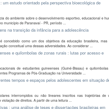
 : um estudo orientado pela perspectiva bioecológica de
ência do ambiente sobre o desenvolvimento esportivo, educacional e 
 no município de Paranavaí - PR, período ...
vens na transição da infância para a adolescência
é concebido como um dos objetivos da educação brasileira, mas 
tação conceitual uma dessas adversidades. Ao considerar ...
enses e quilombolas de zonas rurais : lutas por acesso e
cacionais de estudantes guineenses (Guiné-Bissau) e quilombolas (
rentes Programas de Pós-Graduação na Universidade ...
ferentes tempos e espaços pelos adolescentes em situação d
lares interrompidos ou não lineares inscritos nas trajetórias de 
olação de direitos. A partir de uma leitura ...
ivas : uma análise de teses e dissertações brasileiras em