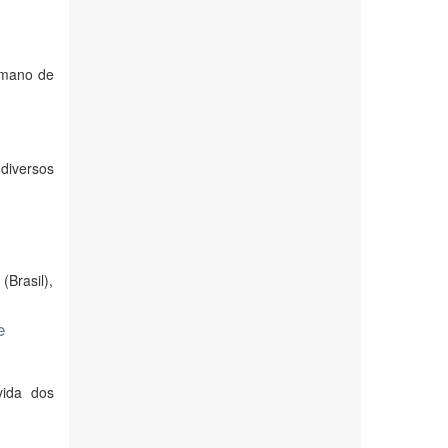
humano de
diversos
Brasil),
e
vida dos