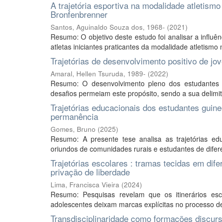
A trajetória esportiva na modalidade atletismo
Bronfenbrenner
Santos, Aguinaldo Souza dos, 1968-
(
2021
)
Resumo: O objetivo deste estudo foi analisar a influ
atletas iniciantes praticantes da modalidade atletismo
Trajetórias de desenvolvimento positivo de jo
Amaral, Hellen Tsuruda, 1989-
(
2022
)
Resumo: O desenvolvimento pleno dos estudantes 
desafios permeiam este propósito, sendo a sua delimi
Trajetórias educacionais dos estudantes guine
permanência
Gomes, Bruno
(
2025
)
Resumo: A presente tese analisa as trajetórias edu
oriundos de comunidades rurais e estudantes de dife
Trajetórias escolares : tramas tecidas em di
privação de liberdade
Lima, Francisca Vieira
(
2024
)
Resumo: Pesquisas revelam que os itinerários esco
adolescentes deixam marcas explícitas no processo de vi
Transdisciplinaridade como formações discurs