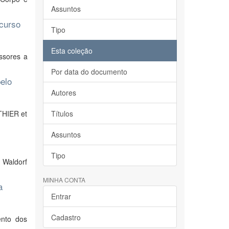
Assuntos
 curso
Tipo
Esta coleção
ssores a
Por data do documento
elo
Autores
THIER et
Títulos
Assuntos
Tipo
 Waldorf
MINHA CONTA
a
Entrar
Cadastro
ento dos