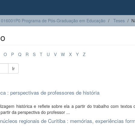
1016001P0 Programa de Pós-Graduação em Educação
Teses
N
lo
O
P
Q
R
S
T
U
V
W
X
Y
Z
Ir
rica : perspectivas de professores de história
agem histórica e reflete sobre ela a partir do trabalho com textos 
 partir da perspectiva do professor ...
núcleos regionais de Curitiba : memórias, experiências for