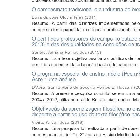
brasileiro, destinadas aos/às estudantes com deficiênc
O campesinato tradicional e a indústria de bio
Lunardi, José Clovis Teles
(
2011
)
Resumo: A partir das diretrizes implementadas pe
compreender o papel da qualificação profissional na i
O perfil dos professores do campo no estado 
2013) e das desigualdades na condições de tr
Santos, Adriana Ramos dos
(
2015
)
Resumo: Esta tese objetiva avaliar as políticas de 
perfil dos docentes da educação básica do campo, a fim
O programa especial de ensino médio (Peem/P
Acre : uma análise
D'Ávila, Sâmia Maria do Socorro Pontes El-Hassani
(
2
Resumo: A presente pesquisa constitui-se em uma a
2004 a 2012, utilizando-se do Referencial Teórico- Met
Objetivação da aprendizagem filosófica no en
discente a partir do uso do texto filosófico na
Vieira, Wilson José
(
2018
)
Resumo: Esta pesquisa foi realizada a partir de obser
com estudantes de 1º e 3º anos do Ensino Médio de um