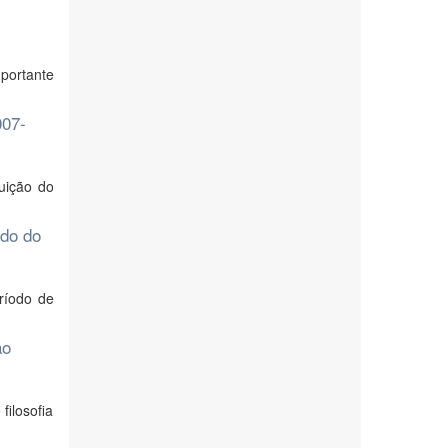
portante
007-
uição do
ado do
ríodo de
ão
filosofia