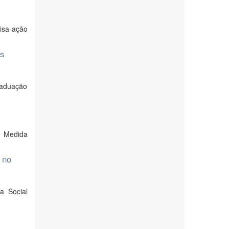
uisa-ação
as
raduação
a Medida
 no
a Social