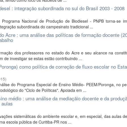
ia, tendo como foco os Núcleos de ...
desel : integração subordinada no sul do Brasil 2003 - 2008
lo Programa Nacional de Produção de Biodiesel - PNPB torna-se im
ntegração subordinada do campesinato tradicional ...
do Acre : uma análise das políticas de formação docente (2
abalho
formação dos professores no estado do Acre e seu alcance na constit
 de investigar se estas estão contribuindo ...
oronga) como política de correção de fluxo escolar no Est
015
)
nálise do Programa Especial de Ensino Médio- PEEM/Poronga, no pe
odológico do "Ciclo de Políticas". Apoiada em ...
sino médio : uma análise da mediaçãio docente e da produç
s aulas
vações sistemáticas do ambiente escolar e, em especial, das aulas de 
a escola pública de Curitiba-PR nos ...