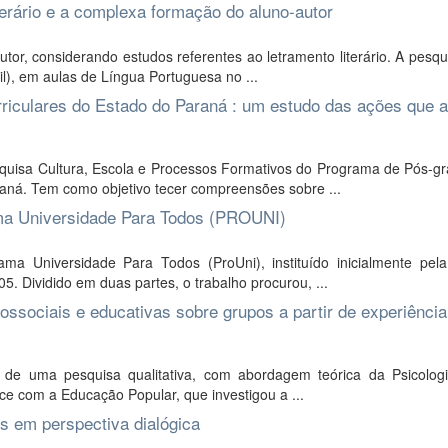
iterário e a complexa formação do aluno-autor
tor, considerando estudos referentes ao letramento literário. A pesq
il), em aulas de Língua Portuguesa no ...
rriculares do Estado do Paraná : um estudo das ações que 
squisa Cultura, Escola e Processos Formativos do Programa de Pós-g
ná. Tem como objetivo tecer compreensões sobre ...
ama Universidade Para Todos (PROUNI)
ma Universidade Para Todos (ProUni), instituído inicialmente pel
05. Dividido em duas partes, o trabalho procurou, ...
cossociais e educativas sobre grupos a partir de experiência
 de uma pesquisa qualitativa, com abordagem teórica da Psicologi
ce com a Educação Popular, que investigou a ...
s em perspectiva dialógica