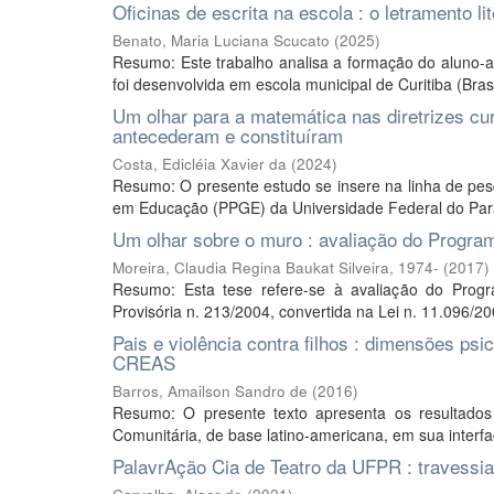
Oficinas de escrita na escola : o letramento l
Benato, Maria Luciana Scucato
(
2025
)
Resumo: Este trabalho analisa a formação do aluno-au
foi desenvolvida em escola municipal de Curitiba (Bras
Um olhar para a matemática nas diretrizes cu
antecederam e constituíram
Costa, Edicléia Xavier da
(
2024
)
Resumo: O presente estudo se insere na linha de pe
em Educação (PPGE) da Universidade Federal do Para
Um olhar sobre o muro : avaliação do Progr
Moreira, Claudia Regina Baukat Silveira, 1974-
(
2017
)
Resumo: Esta tese refere-se à avaliação do Progra
Provisória n. 213/2004, convertida na Lei n. 11.096/20
Pais e violência contra filhos : dimensões psi
CREAS
Barros, Amailson Sandro de
(
2016
)
Resumo: O presente texto apresenta os resultados
Comunitária, de base latino-americana, em sua interfa
PalavrAção Cia de Teatro da UFPR : travessia