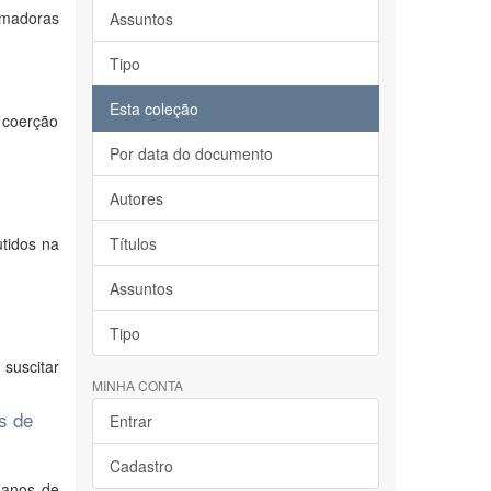
rmadoras
Assuntos
Tipo
Esta coleção
b coerção
Por data do documento
Autores
tidos na
Títulos
Assuntos
Tipo
suscitar
MINHA CONTA
s de
Entrar
Cadastro
 anos de