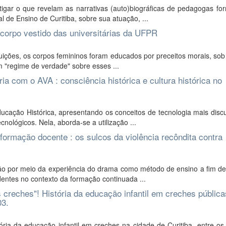
igar o que revelam as narrativas (auto)biográficas de pedagogas fo
de Ensino de Curitiba, sobre sua atuação, ...
 corpo vestido das universitárias da UFPR
tuições, os corpos femininos foram educados por preceitos morais, so
 um "regime de verdade" sobre esses ...
ia com o AVA : consciência histórica e cultura histórica no
ação Histórica, apresentando os conceitos de tecnologia mais discu
nológicos. Nela, aborda-se a utilização ...
formação docente : os sulcos da violência recôndita contra
o por meio da experiência do drama como método de ensino a fim de 
dentes no contexto da formação continuada ...
 creches"! História da educação infantil em creches pública
03.
ria da educação infantil em creches na cidade de Curitiba, entre os