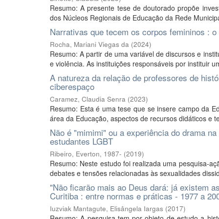
Resumo: A presente tese de doutorado propõe invest
dos Núcleos Regionais de Educação da Rede Municipal 
Narrativas que tecem os corpos femininos : o
Rocha, Mariani Viegas da
(
2024
)
Resumo: A partir de uma variável de discursos e insti
e violência. As instituições responsáveis por instituir
A natureza da relação de professores de histór
ciberespaço
Caramez, Claudia Senra
(
2023
)
Resumo: Esta é uma tese que se insere campo da Educ
área da Educação, aspectos de recursos didáticos e tec
Não é "mimimi" ou a experiência do drama na 
estudantes LGBT
Ribeiro, Everton, 1987-
(
2019
)
Resumo: Neste estudo foi realizada uma pesquisa-açã
debates e tensões relacionadas às sexualidades dissi
"Não ficarão mais ao Deus dará: já existem as
Curitiba : entre normas e práticas - 1977 a 20
Iuzviak Mantagute, Elisângela Iargas
(
2017
)
Resumo: A pesquisa tem por objeto de estudo a histó