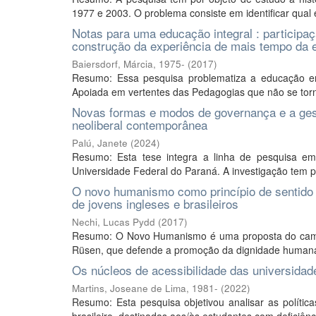
1977 e 2003. O problema consiste em identificar qual er
Notas para uma educação integral : participa
construção da experiência de mais tempo da
Baiersdorf, Márcia, 1975-
(
2017
)
Resumo: Essa pesquisa problematiza a educação em
Apoiada em vertentes das Pedagogias que não se tor
Novas formas e modos de governança e a gest
neoliberal contemporânea
Palú, Janete
(
2024
)
Resumo: Esta tese integra a linha de pesquisa e
Universidade Federal do Paraná. A investigação tem p
O novo humanismo como princípio de sentido da 
de jovens ingleses e brasileiros
Nechi, Lucas Pydd
(
2017
)
Resumo: O Novo Humanismo é uma proposta do campo d
Rüsen, que defende a promoção da dignidade humana c
Os núcleos de acessibilidade das universidade
Martins, Joseane de Lima, 1981-
(
2022
)
Resumo: Esta pesquisa objetivou analisar as políticas