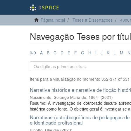
Página inicial
Teses & Dissertações
4000
Navegação Teses por títu
0-9
A
B
C
D
E
F
G
H
I
J
K
L
M
N
Itens para a visualização no momento 352-371 of 531
Narrativa histórica e narrativa de ficção histó
Nascimento, Solange Maria do, 1964-
(
2021
)
Resumo: A investigação de doutorado discute aprendiz
histórica como fonte. O objetivo geral é investigar se a
Narrativas (auto)biográficas de pedagogas de 
e identidade profissional
Binotto, Claudia
(
2023
)