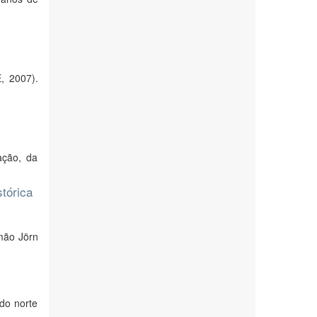
, 2007).
ação, da
stórica
mão Jörn
 do norte