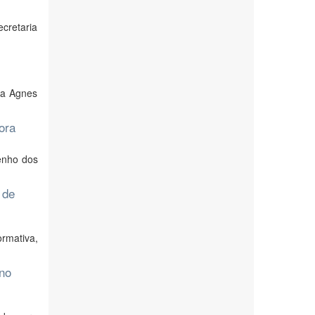
cretaria
fa Agnes
ora
enho dos
 de
rmativa,
ino