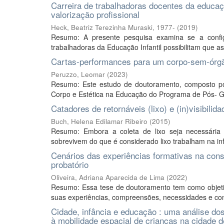
Carreira de trabalhadoras docentes da educaç
valorização profissional
Heck, Beatriz Terezinha Muraski, 1977-
(
2019
)
Resumo: A presente pesquisa examina se a configu
trabalhadoras da Educação Infantil possibilitam que
Cartas-performances para um corpo-sem-órgã
Peruzzo, Leomar
(
2023
)
Resumo: Este estudo de doutoramento, composto por
Corpo e Estética na Educação do Programa de Pós- G
Catadores de retornáveis (lixo) e (in)visibili
Buch, Helena Edilamar Ribeiro
(
2015
)
Resumo: Embora a coleta de lixo seja necessári
sobrevivem do que é considerado lixo trabalham na inf
Cenários das experiências formativas na consti
probatório
Oliveira, Adriana Aparecida de Lima
(
2022
)
Resumo: Essa tese de doutoramento tem como objetivo
suas experiências, compreensões, necessidades e con
Cidade, infância e educação : uma análise do
à mobilidade espacial de crianças na cidade d