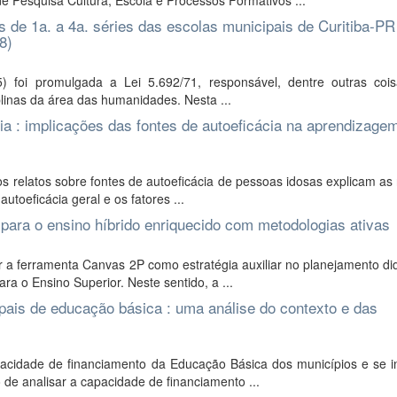
 Pesquisa Cultura, Escola e Processos Formativos ...
 de 1a. a 4a. séries das escolas municipais de Curitiba-PR
8)
5) foi promulgada a Lei 5.692/71, responsável, dentre outras cois
plinas da área das humanidades. Nesta ...
 : implicações das fontes de autoeficácia na aprendizage
s relatos sobre fontes de autoeficácia de pessoas idosas explicam as
utoeficácia geral e os fatores ...
ara o ensino híbrido enriquecido com metodologias ativas
 a ferramenta Canvas 2P como estratégia auxiliar no planejamento di
ra o Ensino Superior. Neste sentido, a ...
pais de educação básica : uma análise do contexto e das
acidade de financiamento da Educação Básica dos municípios e se i
o de analisar a capacidade de financiamento ...