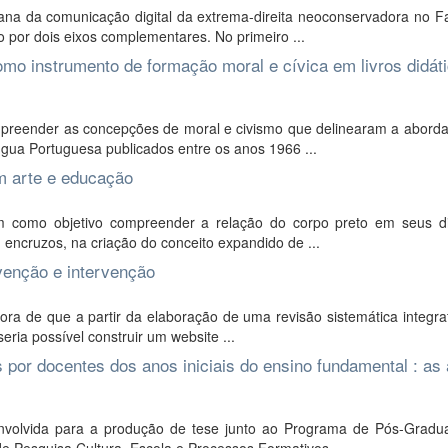
ana da comunicação digital da extrema-direita neoconservadora no F
 por dois eixos complementares. No primeiro ...
 como instrumento de formação moral e cívica em livros didát
mpreender as concepções de moral e civismo que delinearam a abord
íngua Portuguesa publicados entre os anos 1966 ...
em arte e educação
 como objetivo compreender a relação do corpo preto em seus di
, encruzos, na criação do conceito expandido de ...
evenção e intervenção
a de que a partir da elaboração de uma revisão sistemática integrat
seria possível construir um website ...
 por docentes dos anos iniciais do ensino fundamental : as 
nvolvida para a produção de tese junto ao Programa de Pós-Grad