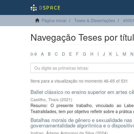
Página inicial
Teses & Dissertações
4000
Navegação Teses por títu
0-9
A
B
C
D
E
F
G
H
I
J
K
L
M
N
Itens para a visualização no momento 46-65 of 531
Ballet clássico no ensino superior em artes c
Castilho, Thaís
(
2021
)
Resumo: O presente trabalho, vinculado ao Lab
Teatralidades, tem por objetivo refletir sobre a prática
Batalhas morais de gênero e sexualidade nas
governamentalidade algorítmica e o dispositiv
Insfran, Ádamo Antonioni da Silva
(
2024
)