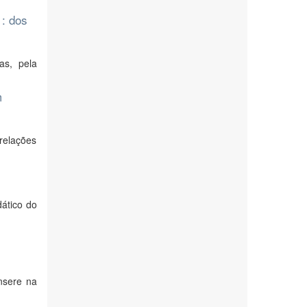
 : dos
as, pela
m
 relações
dático do
nsere na