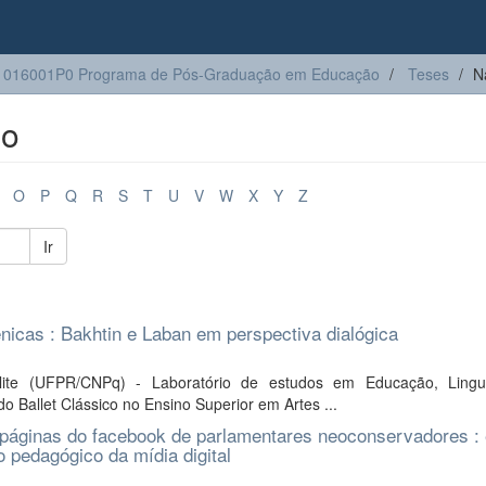
1016001P0 Programa de Pós-Graduação em Educação
Teses
N
lo
O
P
Q
R
S
T
U
V
W
X
Y
Z
Ir
ênicas : Bakhtin e Laban em perspectiva dialógica
elite (UFPR/CNPq) - Laboratório de estudos em Educação, Lin
 do Ballet Clássico no Ensino Superior em Artes ...
 páginas do facebook de parlamentares neoconservadores : 
o pedagógico da mídia digital