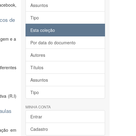
acebook,
Assuntos
Tipo
icos de
Esta coleção
agem e a
Por data do documento
Autores
ferentes
Títulos
Assuntos
Tipo
iva (R.I)
MINHA CONTA
aulas
Entrar
Cadastro
uação em