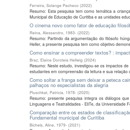
Ferreira, Solange Pacheco
(
2022
)
Resumo: Esta pesquisa tem como temática a criança
Municipal de Educação de Curitiba e as unidades educa
O cinema novo como fator de educação filosófi
Reina, Alessandro, 1983-
(
2022
)
Resumo: Partindo da argumentação do filósofo húnga
Heller, a presente pesquisa tem como objetivo demonstr
Como ensinar a compreender textos? : impact
Braz, Elaine Doroteia Hellwig
(
2024
)
Resumo: Neste estudo, investigou-se os impactos de
estudantes em compreensão da leitura e sua relação com
Como soltar a franga sem deixar a peteca cai
palhaços no especialistas da alegria
Pluschkat, Patricia, 1978-
(
2020
)
Resumo: presente pesquisa integra os diálogos que
Linguagens e Teatralidades - EliTe, da Universidade 
Comparação entre os estados de classificaçã
Fundamental municipal de Curitiba
Bichels, Aline, 1979-
(
2021
)