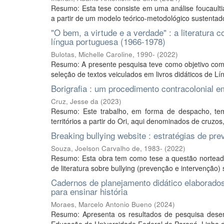
Resumo: Esta tese consiste em uma análise foucaulti
a partir de um modelo teórico-metodológico sustentado
"O bem, a virtude e a verdade" : a literatura
língua portuguesa (1966-1978)
Bulotas, Michelle Caroline, 1990-
(
2022
)
Resumo: A presente pesquisa teve como objetivo co
seleção de textos veiculados em livros didáticos de L
Borigrafia : um procedimento contracolonial 
Cruz, Jesse da
(
2023
)
Resumo: Este trabalho, em forma de despacho, tem
territórios a partir do Ori, aqui denominados de cruzos
Breaking bullying website : estratégias de pr
Souza, Joelson Carvalho de, 1983-
(
2022
)
Resumo: Esta obra tem como tese a questão norteador
de literatura sobre bullying (prevenção e intervenção) 
Cadernos de planejamento didático elaborados
para ensinar história
Moraes, Marcelo Antonio Bueno
(
2024
)
Resumo: Apresenta os resultados de pesquisa dese