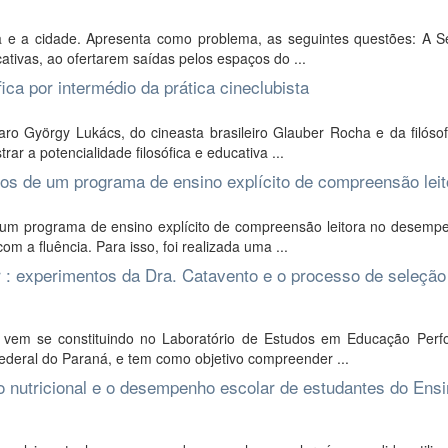
 e a cidade. Apresenta como problema, as seguintes questões: A Se
tivas, ao ofertarem saídas pelos espaços do ...
ca por intermédio da prática cineclubista
ro György Lukács, do cineasta brasileiro Glauber Rocha e da filóso
ar a potencialidade filosófica e educativa ...
os de um programa de ensino explícito de compreensão leit
 um programa de ensino explícito de compreensão leitora no desemp
 a fluência. Para isso, foi realizada uma ...
r : experimentos da Dra. Catavento e o processo de seleção
 vem se constituindo no Laboratório de Estudos em Educação Perfo
Federal do Paraná, e tem como objetivo compreender ...
o nutricional e o desempenho escolar de estudantes do Ens