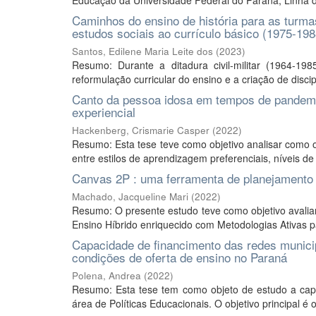
Educação da Universidade Federal do Paraná, Linha de
Caminhos do ensino de história para as turmas
estudos sociais ao currículo básico (1975-198
Santos, Edilene Maria Leite dos
(
2023
)
Resumo: Durante a ditadura civil-militar (1964-198
reformulação curricular do ensino e a criação de disci
Canto da pessoa idosa em tempos de pandemia
experiencial
Hackenberg, Crismarie Casper
(
2022
)
Resumo: Esta tese teve como objetivo analisar como o
entre estilos de aprendizagem preferenciais, níveis de a
Canvas 2P : uma ferramenta de planejamento p
Machado, Jacqueline Mari
(
2022
)
Resumo: O presente estudo teve como objetivo avaliar
Ensino Híbrido enriquecido com Metodologias Ativas pa
Capacidade de financimento das redes munici
condições de oferta de ensino no Paraná
Polena, Andrea
(
2022
)
Resumo: Esta tese tem como objeto de estudo a cap
área de Políticas Educacionais. O objetivo principal é 