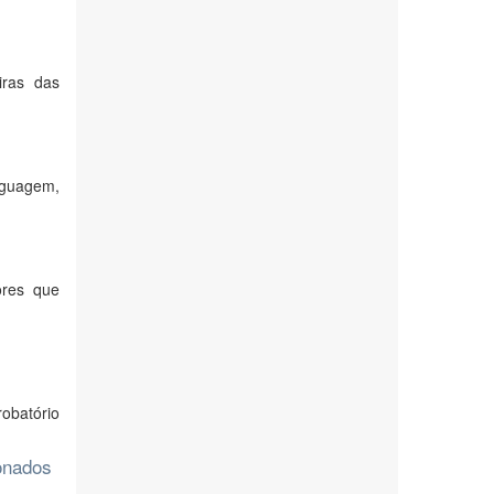
iras das
nguagem,
ores que
robatório
ionados