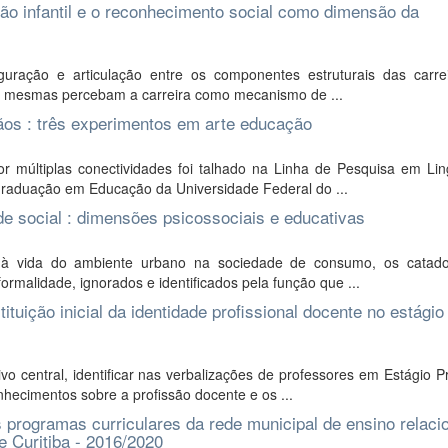
ão infantil e o reconhecimento social como dimensão da
ração e articulação entre os componentes estruturais das carre
 as mesmas percebam a carreira como mecanismo de ...
os : três experimentos em arte educação
 múltiplas conectividades foi talhado na Linha de Pesquisa em Li
raduação em Educação da Universidade Federal do ...
dade social : dimensões psicossociais e educativas
a à vida do ambiente urbano na sociedade de consumo, os catad
ormalidade, ignorados e identificados pela função que ...
tuição inicial da identidade profissional docente no estágio
 central, identificar nas verbalizações de professores em Estágio P
hecimentos sobre a profissão docente e os ...
s programas curriculares da rede municipal de ensino relac
e Curitiba - 2016/2020