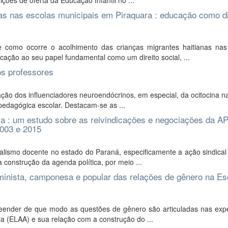
ões de oferta da Educação Infantil no ...
as nas escolas municipais em Piraquara : educação como di
como ocorre o acolhimento das crianças migrantes haitianas nas
cação ao seu papel fundamental como um direito social, ...
os professores
ção dos influenciadores neuroendócrinos, em especial, da ocitocina n
a pedagógica escolar. Destacam-se as ...
ca : um estudo sobre as reivindicações e negociações da A
2003 e 2015
lismo docente no estado do Paraná, especificamente a ação sindical
a construção da agenda política, por meio ...
feminista, camponesa e popular das relações de gênero na Es
ender de que modo as questões de gênero são articuladas nas expe
a (ELAA) e sua relação com a construção do ...