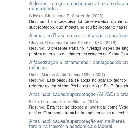
Aldeiahs : programa educacional para o desen
superdotadas
Oliveira, Christianne R. Storrer de
(
2025
)
Resumo: Esta pesquisa foi desenvolvida diante 
superdotados, que impacta no seu bem-estar e nas relaçõ
Alemão no Brasil na voz e atuação de profess
Chaves, Giovanna Lorena Ribeiro, 1983-
(
2018
)
Resumo: O presente trabalho investiga visões de lín
pública de ensino em diferentes cidades de Santa Catar
Alfabetização e letramentos : condições de p
ciências
Davel, Marcos Alede Nunes, 1980-
(
2021
)
Resumo: Esta pesquisa se apoia no aparato teórico-m
referências em Michel Pêcheux (1997) e Eni P. Orlandi 
Altas habilidades/superdotação (AH/SD) e cria
Piske, Fernanda Hellen Ribeiro
(
2018
)
Resumo: Esta tese se propõe a investigar como Vygot
ensino. O presente trabalho também envolve um estudo 
Altas habilidades/superdotação em mulheres :
tardia na trajetória acadêmica e laboral