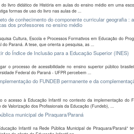
o livro didático de História em aulas do ensino médio em uma esco
iga formas de uso do livro nas aulas de ...
to de conhecimento do componente curricular geografia : a
cas dos professores no ensino médio
esquisa Cultura, Escola e Processos Formativos em Educação do Pro
o Paraná. A tese, que orienta a pesquisa, as ...
rtir do Índice de Inclusão para a Educação Superior (INES)
gar o processo de acessibilidade no ensino superior público brasile
ersidade Federal do Paraná - UFPR percebem ...
da implementação do FUNDEB permanente e da complementaç
o o acesso à Educação Infantil no contexto da implementação do 
e Valorização dos Profissionais da Educação (Fundeb), ...
pública municipal de Piraquara/Paraná
Educação Infantil na Rede Pública Municipal de Piraquara/Paraná" t