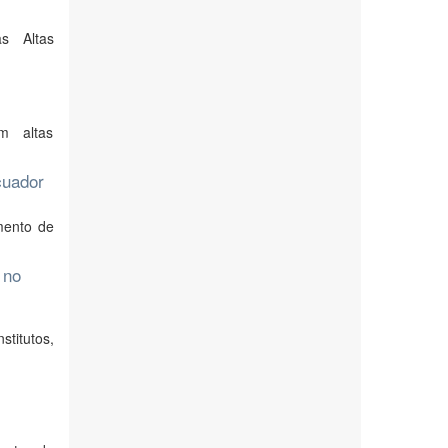
s Altas
m altas
cuador
mento de
 no
titutos,