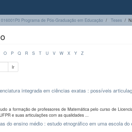
1016001P0 Programa de Pós-Graduação em Educação
Teses
N
lo
O
P
Q
R
S
T
U
V
W
X
Y
Z
Ir
nciatura integrada em ciências exatas : possíveis articula
udo a formação de professores de Matemática pelo curso de Licenci
UFPR e suas articulações com as qualidades ...
aulas do ensino médio : estudo etnográfico em uma escola d