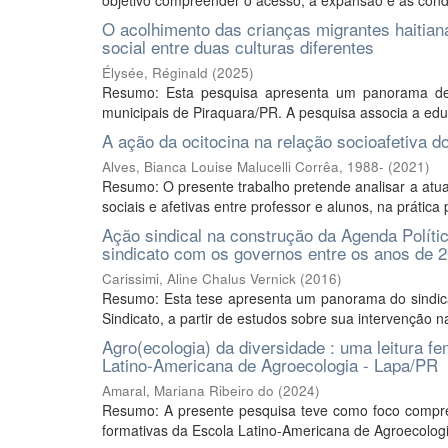
objetivo compreender o acesso, a expansão e as condiç
O acolhimento das crianças migrantes haitian
social entre duas culturas diferentes
Élysée, Réginald
(
2025
)
Resumo: Esta pesquisa apresenta um panorama de 
municipais de Piraquara/PR. A pesquisa associa a edu
A ação da ocitocina na relação socioafetiva d
Alves, Bianca Louise Malucelli Corrêa, 1988-
(
2021
)
Resumo: O presente trabalho pretende analisar a atua
sociais e afetivas entre professor e alunos, na prátic
Ação sindical na construção da Agenda Políti
sindicato com os governos entre os anos de 
Carissimi, Aline Chalus Vernick
(
2016
)
Resumo: Esta tese apresenta um panorama do sindica
Sindicato, a partir de estudos sobre sua intervenção n
Agro(ecologia) da diversidade : uma leitura 
Latino-Americana de Agroecologia - Lapa/PR
Amaral, Mariana Ribeiro do
(
2024
)
Resumo: A presente pesquisa teve como foco compre
formativas da Escola Latino-Americana de Agroecologi