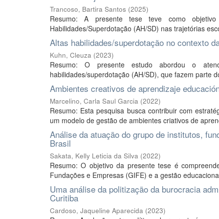
Trancoso, Bartira Santos
(
2025
)
Resumo: A presente tese teve como objetivo a
Habilidades/Superdotação (AH/SD) nas trajetórias esco
Altas habilidades/superdotação no contexto d
Kuhn, Cleuza
(
2023
)
Resumo: O presente estudo abordou o atendi
habilidades/superdotação (AH/SD), que fazem parte do 
Ambientes creativos de aprendizaje educación
Marcelino, Carla Saul Garcia
(
2022
)
Resumo: Esta pesquisa busca contribuir com estraté
um modelo de gestão de ambientes criativos de aprend
Análise da atuação do grupo de institutos, f
Brasil
Sakata, Kelly Leticia da Silva
(
2022
)
Resumo: O objetivo da presente tese é compreender
Fundações e Empresas (GIFE) e a gestão educacional da
Uma análise da politização da burocracia admi
Curitiba
Cardoso, Jaqueline Aparecida
(
2023
)