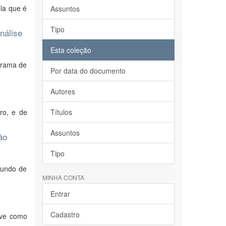
la que é
Assuntos
Tipo
nálise
Esta coleção
grama de
Por data do documento
Autores
iro, e de
Títulos
Assuntos
ão
Tipo
Fundo de
MINHA CONTA
Entrar
Cadastro
eve como