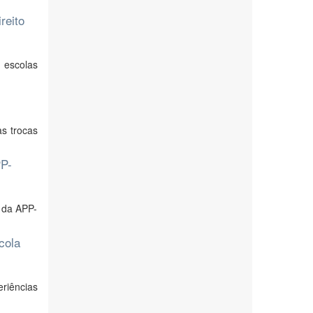
reito
 escolas
as trocas
PP-
 da APP-
cola
riências