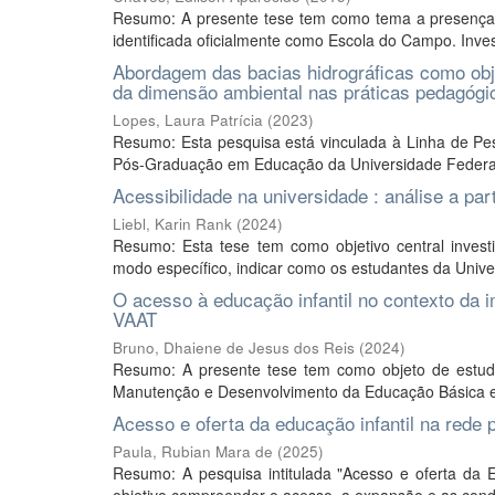
Resumo: A presente tese tem como tema a presença d
identificada oficialmente como Escola do Campo. Invest
Abordagem das bacias hidrográficas como obje
da dimensão ambiental nas práticas pedagógi
Lopes, Laura Patrícia
(
2023
)
Resumo: Esta pesquisa está vinculada à Linha de P
Pós-Graduação em Educação da Universidade Federal d
Acessibilidade na universidade : análise a pa
Liebl, Karin Rank
(
2024
)
Resumo: Esta tese tem como objetivo central investi
modo específico, indicar como os estudantes da Univ
O acesso à educação infantil no contexto 
VAAT
Bruno, Dhaiene de Jesus dos Reis
(
2024
)
Resumo: A presente tese tem como objeto de estud
Manutenção e Desenvolvimento da Educação Básica e d
Acesso e oferta da educação infantil na rede 
Paula, Rubian Mara de
(
2025
)
Resumo: A pesquisa intitulada "Acesso e oferta da 