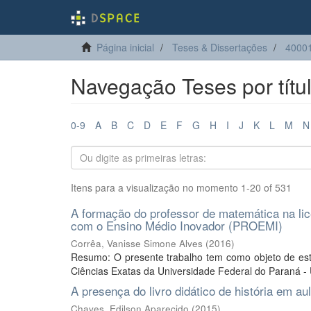
Página inicial
Teses & Dissertações
4000
Navegação Teses por títu
0-9
A
B
C
D
E
F
G
H
I
J
K
L
M
N
Itens para a visualização no momento 1-20 of 531
A formação do professor de matemática na lice
com o Ensino Médio Inovador (PROEMI)
Corrêa, Vanisse Simone Alves
(
2016
)
Resumo: O presente trabalho tem como objeto de est
Ciências Exatas da Universidade Federal do Paraná - 
A presença do livro didático de história em 
Chaves, Edilson Aparecido
(
2015
)