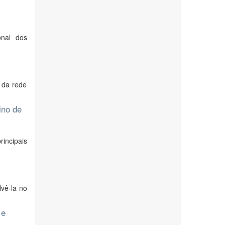
onal dos
 da rede
ino de
incipais
vê-la no
 e