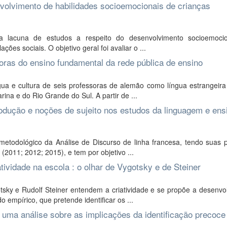
volvimento de habilidades socioemocionais de crianças
da lacuna de estudos a respeito do desenvolvimento socioemoci
es sociais. O objetivo geral foi avaliar o ...
oras do ensino fundamental da rede pública de ensino
gua e cultura de seis professoras de alemão como língua estrangeira
ina e do Rio Grande do Sul. A partir de ...
rodução e noções de sujeito nos estudos da linguagem e ens
etodológico da Análise de Discurso de linha francesa, tendo suas pr
(2011; 2012; 2015), e tem por objetivo ...
tividade na escola : o olhar de Vygotsky e de Steiner
sky e Rudolf Steiner entendem a criatividade e se propõe a desenvol
empírico, que pretende identificar os ...
 uma análise sobre as implicações da identificação precoce