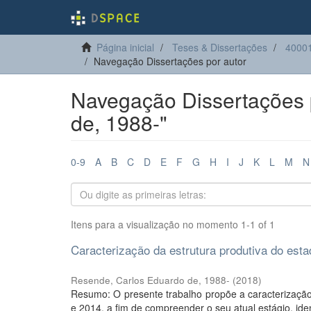
Página inicial
Teses & Dissertações
4000
Navegação Dissertações por autor
Navegação Dissertações 
de, 1988-"
0-9
A
B
C
D
E
F
G
H
I
J
K
L
M
N
Itens para a visualização no momento 1-1 of 1
Caracterização da estrutura produtiva do esta
Resende, Carlos Eduardo de, 1988-
(
2018
)
Resumo: O presente trabalho propõe a caracterizaçã
e 2014, a fim de compreender o seu atual estágio, iden