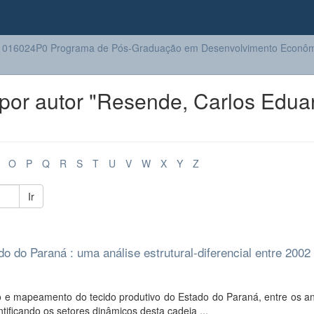
1016024P0 Programa de Pós-Graduação em Desenvolvimento Econôm
por autor "Resende, Carlos Edua
O
P
Q
R
S
T
U
V
W
X
Y
Z
Ir
do do Paraná : uma análise estrutural-diferencial entre 2002
o e mapeamento do tecido produtivo do Estado do Paraná, entre os a
tificando os setores dinâmicos desta cadeia ...