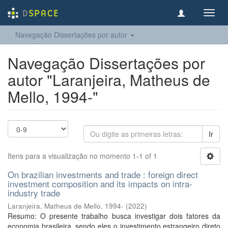
Toggl
navig
Navegação Dissertações por autor
Navegação Dissertações por
autor "Laranjeira, Matheus de
Mello, 1994-"
Ir
Itens para a visualização no momento 1-1 of 1
On brazilian investments and trade : foreign direct
investment composition and its impacts on intra-
industry trade
Laranjeira, Matheus de Mello, 1994-
(
2022
)
Resumo: O presente trabalho busca investigar dois fatores da
economia brasileira, sendo eles o investimento estrangeiro direto