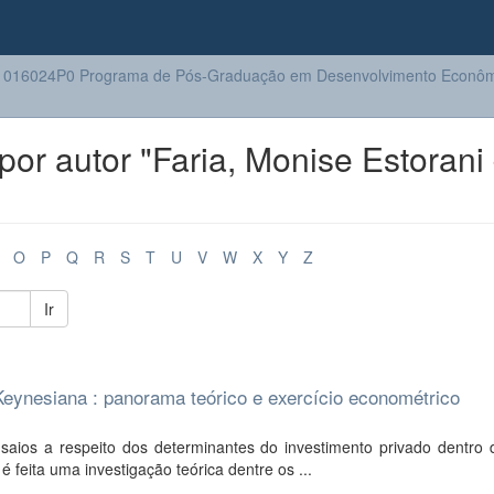
1016024P0 Programa de Pós-Graduação em Desenvolvimento Econôm
or autor "Faria, Monise Estorani 
O
P
Q
R
S
T
U
V
W
X
Y
Z
Ir
Keynesiana : panorama teórico e exercício econométrico
saios a respeito dos determinantes do investimento privado dentro d
feita uma investigação teórica dentre os ...