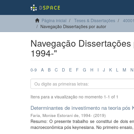
Página inicial
Teses & Dissertações
4000
Navegação Dissertações por autor
Navegação Dissertações p
1994-"
0-9
A
B
C
D
E
F
G
H
I
J
K
L
M
N
Itens para a visualização no momento 1-1 of 1
Determinantes de investimento na teoria pós 
Faria, Monise Estorani de, 1994-
(
2019
)
Resumo: O presente trabalho se constitui de dois en
macroeconômica pós keynesiana. No primeiro ensaio, é 