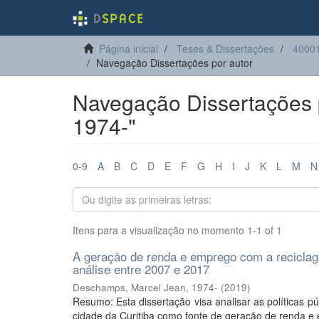
Página inicial
Teses & Dissertações
4000
Navegação Dissertações por autor
Navegação Dissertações 
1974-"
0-9
A
B
C
D
E
F
G
H
I
J
K
L
M
N
Itens para a visualização no momento 1-1 of 1
A geração de renda e emprego com a reciclagem
análise entre 2007 e 2017
Deschamps, Marcel Jean, 1974-
(
2019
)
Resumo: Esta dissertação visa analisar as políticas pú
cidade da Curitiba como fonte de geração de renda e