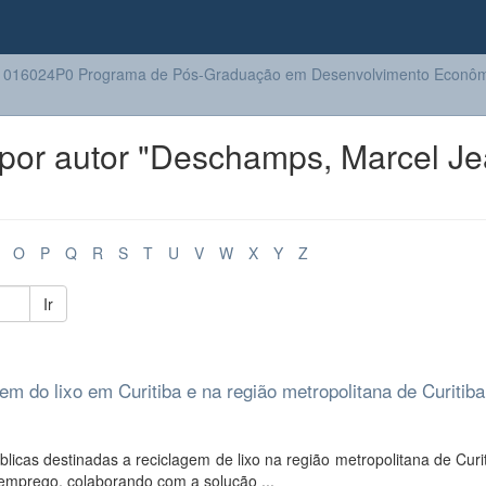
1016024P0 Programa de Pós-Graduação em Desenvolvimento Econôm
por autor "Deschamps, Marcel Je
O
P
Q
R
S
T
U
V
W
X
Y
Z
Ir
 do lixo em Curitiba e na região metropolitana de Curitiba
blicas destinadas a reciclagem de lixo na região metropolitana de Curi
 emprego, colaborando com a solução ...