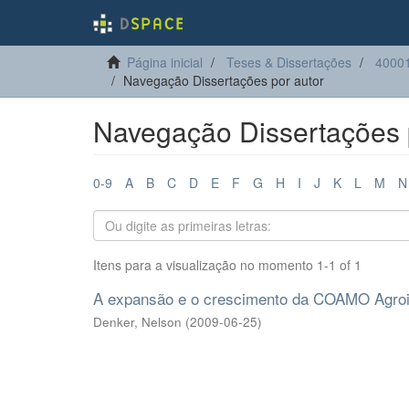
Página inicial
Teses & Dissertações
4000
Navegação Dissertações por autor
Navegação Dissertações p
0-9
A
B
C
D
E
F
G
H
I
J
K
L
M
N
Itens para a visualização no momento 1-1 of 1
A expansão e o crescimento da COAMO Agroin
Denker, Nelson
(
2009-06-25
)