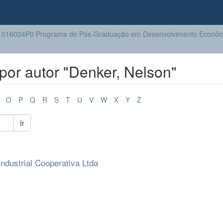
1016024P0 Programa de Pós-Graduação em Desenvolvimento Econôm
or autor "Denker, Nelson"
O
P
Q
R
S
T
U
V
W
X
Y
Z
Ir
dustrial Cooperativa Ltda