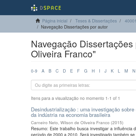
Página inicial
Teses & Dissertações
4000
Navegação Dissertações por autor
Navegação Dissertações p
Oliveira Franco"
0-9
A
B
C
D
E
F
G
H
I
J
K
L
M
N
Itens para a visualização no momento 1-1 of 1
Desindustrialização : uma investigação sobre
da indústria na economia brasileira
Carneiro Neto, Wilson de Oliveira Franco
(
2015
)
Resumo: Este trabalho busca investigar a influência da
período de 2000 a 2010. Será investigado também se 