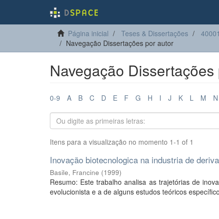
Página inicial
Teses & Dissertações
4000
Navegação Dissertações por autor
Navegação Dissertações p
0-9
A
B
C
D
E
F
G
H
I
J
K
L
M
N
Itens para a visualização no momento 1-1 of 1
Inovação biotecnologica na industria de deriv
Basile, Francine
(
1999
)
Resumo: Este trabalho analisa as trajetórias de inova
evolucionista e a de alguns estudos teóricos específico