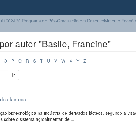
1016024P0 Programa de Pós-Graduação em Desenvolvimento Econôm
or autor "Basile, Francine"
O
P
Q
R
S
T
U
V
W
X
Y
Z
Ir
ados lacteos
ção biotecnológica na indústria de derivados lácteos, segundo a visã
s sobre o sistema agroalimentar, de ...