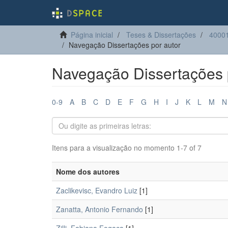
Página inicial
Teses & Dissertações
4000
Navegação Dissertações por autor
Navegação Dissertações 
0-9
A
B
C
D
E
F
G
H
I
J
K
L
M
N
Itens para a visualização no momento 1-7 of 7
Nome dos autores
Zaclikevisc, Evandro Luiz
[1]
Zanatta, Antonio Fernando
[1]