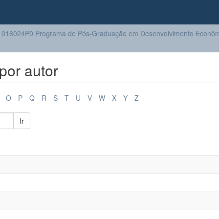
1016024P0 Programa de Pós-Graduação em Desenvolvimento Econôm
por autor
O
P
Q
R
S
T
U
V
W
X
Y
Z
Ir