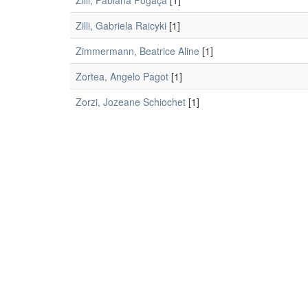
Zilli, Fabiana Fogaça
[1]
Zilli, Gabriela Raicyki
[1]
Zimmermann, Beatrice Aline
[1]
Zortea, Angelo Pagot
[1]
Zorzi, Jozeane Schiochet
[1]