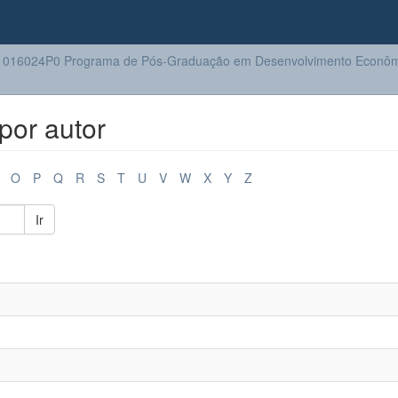
1016024P0 Programa de Pós-Graduação em Desenvolvimento Econôm
por autor
O
P
Q
R
S
T
U
V
W
X
Y
Z
Ir