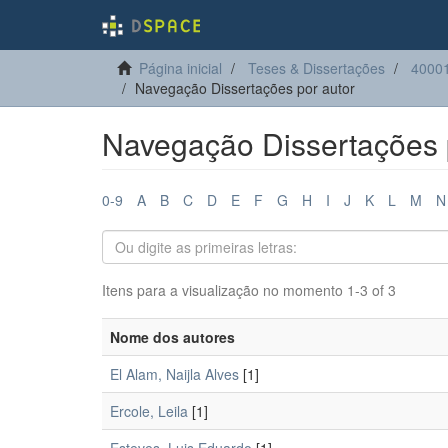
Página inicial
Teses & Dissertações
4000
Navegação Dissertações por autor
Navegação Dissertações 
0-9
A
B
C
D
E
F
G
H
I
J
K
L
M
N
Itens para a visualização no momento 1-3 of 3
Nome dos autores
El Alam, Naijla Alves
[1]
Ercole, Leila
[1]