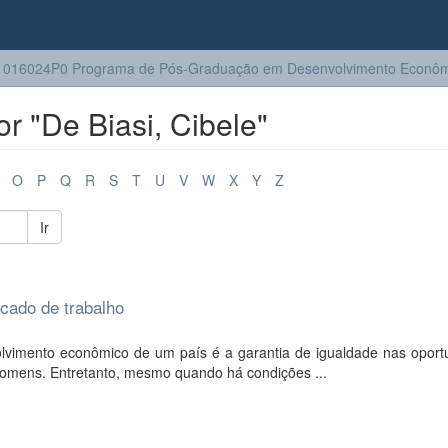
1016024P0 Programa de Pós-Graduação em Desenvolvimento Econôm
r "De Biasi, Cibele"
O
P
Q
R
S
T
U
V
W
X
Y
Z
Ir
cado de trabalho
lvimento econômico de um país é a garantia de igualdade nas oport
homens. Entretanto, mesmo quando há condições ...