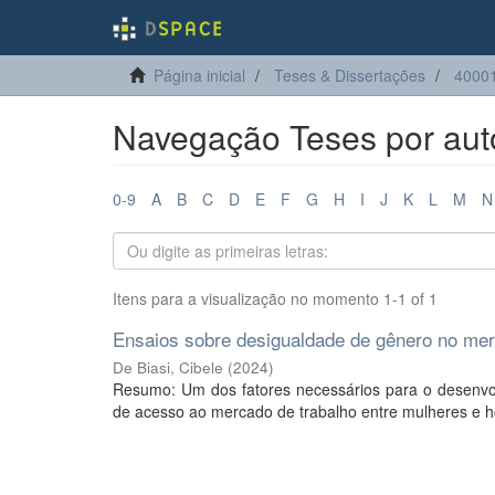
Página inicial
Teses & Dissertações
4000
Navegação Teses por auto
0-9
A
B
C
D
E
F
G
H
I
J
K
L
M
N
Itens para a visualização no momento 1-1 of 1
Ensaios sobre desigualdade de gênero no mer
De Biasi, Cibele
(
2024
)
Resumo: Um dos fatores necessários para o desenvo
de acesso ao mercado de trabalho entre mulheres e 