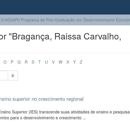
1016024P0 Programa de Pós-Graduação em Desenvolvimento Econôm
r "Bragança, Raissa Carvalho,
O
P
Q
R
S
T
U
V
W
X
Y
Z
Ir
nsino superior no crescimento regional
Ensino Superior (IES) transcende suas atividades de ensino e pesquisa
ico para o desenvolvimento e crescimento ...