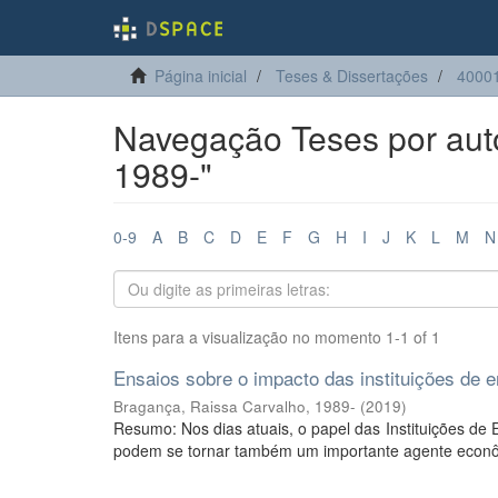
Página inicial
Teses & Dissertações
4000
Navegação Teses por auto
1989-"
0-9
A
B
C
D
E
F
G
H
I
J
K
L
M
N
Itens para a visualização no momento 1-1 of 1
Ensaios sobre o impacto das instituições de e
Bragança, Raissa Carvalho, 1989-
(
2019
)
Resumo: Nos dias atuais, o papel das Instituições de 
podem se tornar também um importante agente econôm