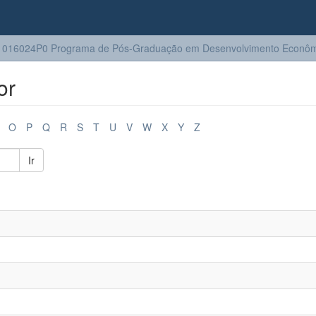
1016024P0 Programa de Pós-Graduação em Desenvolvimento Econôm
or
O
P
Q
R
S
T
U
V
W
X
Y
Z
Ir