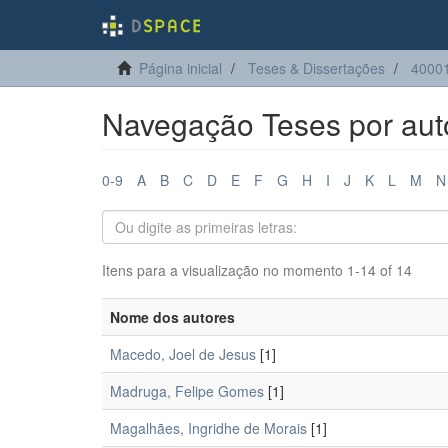
Página inicial
Teses & Dissertações
4000
Navegação Teses por aut
0-9
A
B
C
D
E
F
G
H
I
J
K
L
M
N
Itens para a visualização no momento 1-14 of 14
Nome dos autores
Macedo, Joel de Jesus
[1]
Madruga, Felipe Gomes
[1]
Magalhães, Ingridhe de Morais
[1]