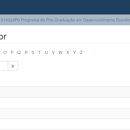
1016024P0 Programa de Pós-Graduação em Desenvolvimento Econôm
or
O
P
Q
R
S
T
U
V
W
X
Y
Z
Ir