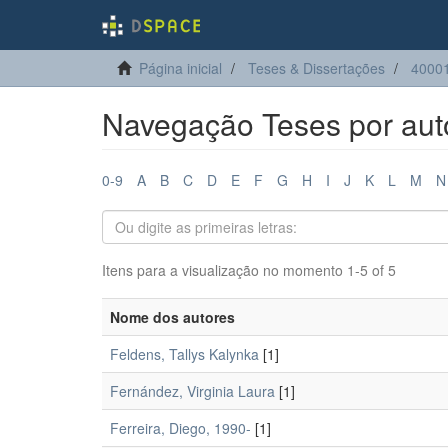
Página inicial
Teses & Dissertações
4000
Navegação Teses por aut
0-9
A
B
C
D
E
F
G
H
I
J
K
L
M
N
Itens para a visualização no momento 1-5 of 5
Nome dos autores
Feldens, Tallys Kalynka
[1]
Fernández, Virginia Laura
[1]
Ferreira, Diego, 1990-
[1]