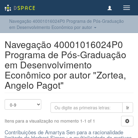
Toggl
navig
Navegação 40001016024P0 Programa de Pós-Graduação
em Desenvolvimento Econômico por autor
Navegação 40001016024P0
Programa de Pós-Graduação
em Desenvolvimento
Econômico por autor "Zortea,
Angelo Pagot"
Ir
Itens para a visualização no momento 1-1 of 1
Contribuições de Amartya Sen para a racionalidade
limitada de Herbert Simon : a multiplicidade de motivos