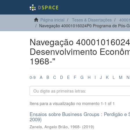
Página inicial
Teses & Dissertações
4000
Navegação 40001016024P0 Programa de Pós-Gr
Navegação 40001016024
Desenvolvimento Econômic
1968-"
0-9
A
B
C
D
E
F
G
H
I
J
K
L
M
N
Itens para a visualização no momento 1-1 of 1
Ensaios sobre Business Groups : Perdigão e 
2009)
Zanela, Angelo Brião, 1968-
(
2019
)