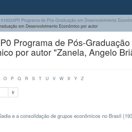
1016024P0 Programa de Pós-Graduação em Desenvolvimento Econôm
aduação em Desenvolvimento Econômico por autor
P0 Programa de Pós-Graduação
o por autor "Zanela, Angelo Bri
O
P
Q
R
S
T
U
V
W
X
Y
Z
Ir
Sadia e a consolidação de grupos econômicos no Brasil (19