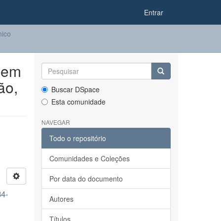
Entrar
ico
 em
ão,
Buscar DSpace
Esta comunidade
NAVEGAR
Todo o repositório
Comunidades e Coleções
Por data do documento
34-
Autores
Títulos