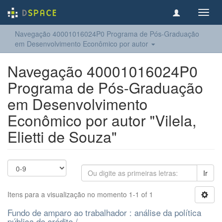
Toggl
navig
Navegação 40001016024P0 Programa de Pós-Graduação
em Desenvolvimento Econômico por autor
Navegação 40001016024P0
Programa de Pós-Graduação
em Desenvolvimento
Econômico por autor "Vilela,
Elietti de Souza"
Ir
Itens para a visualização no momento 1-1 of 1
Fundo de amparo ao trabalhador : análise da política
pública de crédito /