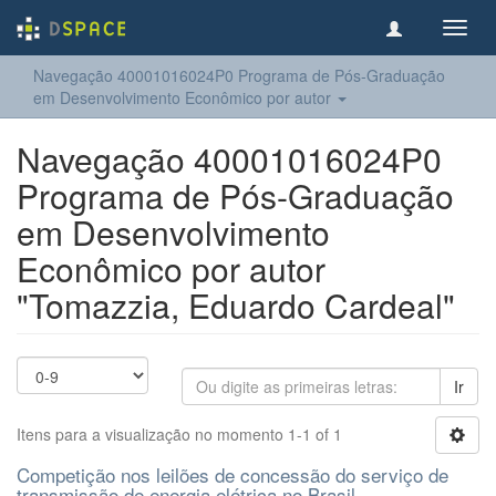
Toggl
navig
Navegação 40001016024P0 Programa de Pós-Graduação
em Desenvolvimento Econômico por autor
Navegação 40001016024P0
Programa de Pós-Graduação
em Desenvolvimento
Econômico por autor
"Tomazzia, Eduardo Cardeal"
Ir
Itens para a visualização no momento 1-1 of 1
Competição nos leilões de concessão do serviço de
transmissão de energia elétrica no Brasil