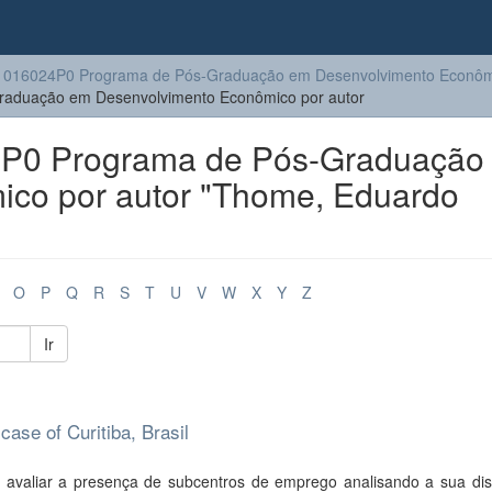
1016024P0 Programa de Pós-Graduação em Desenvolvimento Econôm
aduação em Desenvolvimento Econômico por autor
P0 Programa de Pós-Graduação
co por autor "Thome, Eduardo
O
P
Q
R
S
T
U
V
W
X
Y
Z
Ir
ase of Curitiba, Brasil
avaliar a presença de subcentros de emprego analisando a sua dist