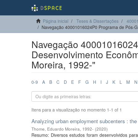
Página inicial
Teses & Dissertações
4000
Navegação 40001016024P0 Programa de Pós-Gr
Navegação 40001016024
Desenvolvimento Econômi
Moreira, 1992-"
0-9
A
B
C
D
E
F
G
H
I
J
K
L
M
N
Itens para a visualização no momento 1-1 of 1
Analyzing urban employment subcenters : the c
Thome, Eduardo Moreira, 1992-
(
2020
)
Resumo: Diversos estudos foram desenvolvidos para 