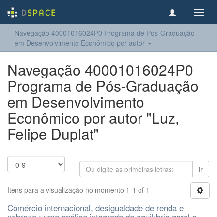
Toggl
navig
Navegação 40001016024P0 Programa de Pós-Graduação
em Desenvolvimento Econômico por autor
Navegação 40001016024P0
Programa de Pós-Graduação
em Desenvolvimento
Econômico por autor "Luz,
Felipe Duplat"
Ir
Itens para a visualização no momento 1-1 of 1
Comércio internacional, desigualdade de renda e
pobreza : uma análise integrada de equilíbrio geral e