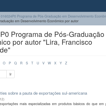
1016024P0 Programa de Pós-Graduação em Desenvolvimento Econôm
aduação em Desenvolvimento Econômico por autor
P0 Programa de Pós-Graduação
o por autor "Lira, Francisco
 de"
O
P
Q
R
S
T
U
V
W
X
Y
Z
Ir
ties sobre a pauta de exportações sul-americana
12
)
xportações mais especializadas em produtos básicos do que em 