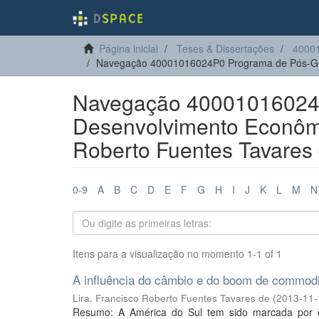
Página inicial
Teses & Dissertações
4000
Navegação 40001016024P0 Programa de Pós-Gr
Navegação 40001016024
Desenvolvimento Econômic
Roberto Fuentes Tavares
0-9
A
B
C
D
E
F
G
H
I
J
K
L
M
N
Itens para a visualização no momento 1-1 of 1
A influência do câmbio e do boom de commodi
Lira, Francisco Roberto Fuentes Tavares de
(
2013-11-
Resumo: A América do Sul tem sido marcada por e