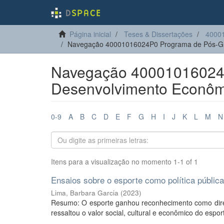
Página inicial
Teses & Dissertações
4000
Navegação 40001016024P0 Programa de Pós-Gr
Navegação 40001016024
Desenvolvimento Econômi
0-9
A
B
C
D
E
F
G
H
I
J
K
L
M
N
Itens para a visualização no momento 1-1 of 1
Ensaios sobre o esporte como política pública
Lima, Barbara Garcia
(
2023
)
Resumo: O esporte ganhou reconhecimento como direit
ressaltou o valor social, cultural e econômico do espor