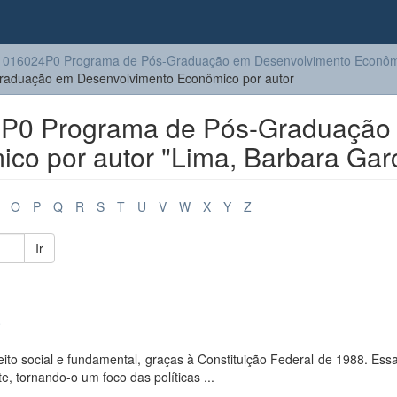
1016024P0 Programa de Pós-Graduação em Desenvolvimento Econôm
aduação em Desenvolvimento Econômico por autor
P0 Programa de Pós-Graduação
co por autor "Lima, Barbara Garc
O
P
Q
R
S
T
U
V
W
X
Y
Z
Ir
o social e fundamental, graças à Constituição Federal de 1988. Ess
te, tornando-o um foco das políticas ...