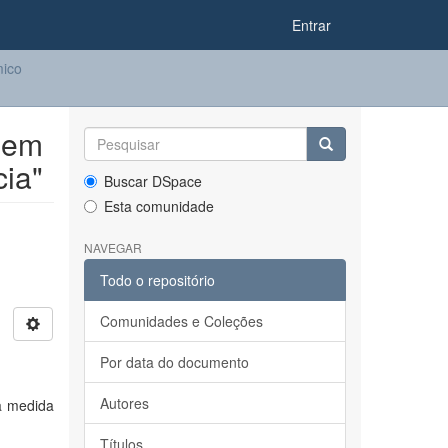
Entrar
ico
 em
ia"
Buscar DSpace
Esta comunidade
NAVEGAR
Todo o repositório
Comunidades e Coleções
Por data do documento
Autores
a medida
Títulos