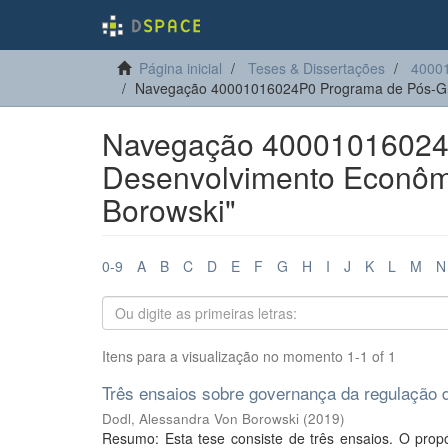
Página inicial
Teses & Dissertações
4000
Navegação 40001016024P0 Programa de Pós-Gr
Navegação 40001016024
Desenvolvimento Econômi
Borowski"
0-9
A
B
C
D
E
F
G
H
I
J
K
L
M
N
Itens para a visualização no momento 1-1 of 1
Três ensaios sobre governança da regulação d
Dodl, Alessandra Von Borowski
(
2019
)
Resumo: Esta tese consiste de três ensaios. O propós