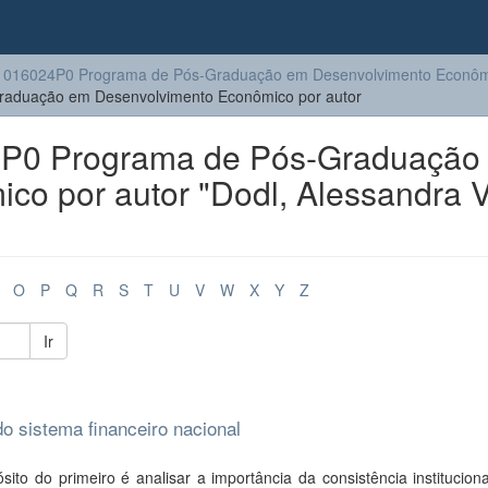
1016024P0 Programa de Pós-Graduação em Desenvolvimento Econôm
aduação em Desenvolvimento Econômico por autor
P0 Programa de Pós-Graduação
co por autor "Dodl, Alessandra 
O
P
Q
R
S
T
U
V
W
X
Y
Z
Ir
o sistema financeiro nacional
ito do primeiro é analisar a importância da consistência institucion