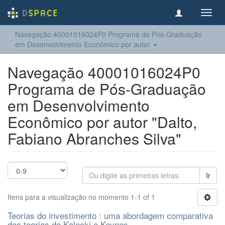
Toggl
navig
Navegação 40001016024P0 Programa de Pós-Graduação
em Desenvolvimento Econômico por autor
Navegação 40001016024P0
Programa de Pós-Graduação
em Desenvolvimento
Econômico por autor "Dalto,
Fabiano Abranches Silva"
Ir
Itens para a visualização no momento 1-1 of 1
Teorias do investimento : uma abordagem comparativa
das teorias de Kalecki e Keynes