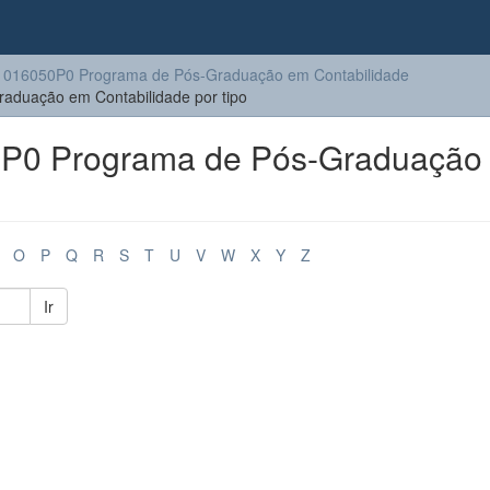
016050P0 Programa de Pós-Graduação em Contabilidade
duação em Contabilidade por tipo
P0 Programa de Pós-Graduação
O
P
Q
R
S
T
U
V
W
X
Y
Z
Ir