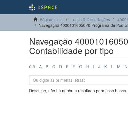
Página inicial
Teses & Dissertações
40001
Navegação 40001016050P0 Programa de Pós-Gra
Navegação 40001016050
Contabilidade por tipo
0-9
A
B
C
D
E
F
G
H
I
J
K
L
M
N
Desculpe, não há nenhum resultado para essa busca.