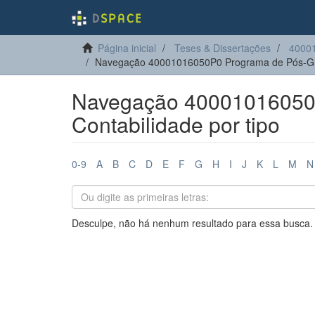
Página inicial
Teses & Dissertações
40001
Navegação 40001016050P0 Programa de Pós-Gra
Navegação 40001016050
Contabilidade por tipo
0-9
A
B
C
D
E
F
G
H
I
J
K
L
M
N
Desculpe, não há nenhum resultado para essa busca.