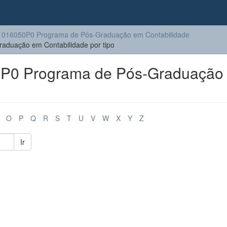
016050P0 Programa de Pós-Graduação em Contabilidade
duação em Contabilidade por tipo
P0 Programa de Pós-Graduação
O
P
Q
R
S
T
U
V
W
X
Y
Z
Ir