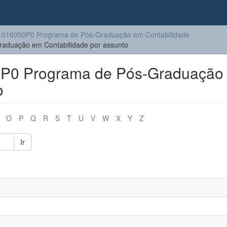
016050P0 Programa de Pós-Graduação em Contabilidade
duação em Contabilidade por assunto
P0 Programa de Pós-Graduação
o
O
P
Q
R
S
T
U
V
W
X
Y
Z
Ir