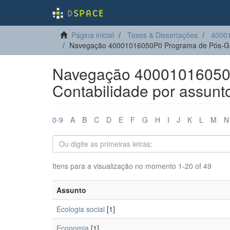
Página inicial
Teses & Dissertações
40001
Navegação 40001016050P0 Programa de Pós-Gra
Navegação 40001016050
Contabilidade por assunt
0-9
A
B
C
D
E
F
G
H
I
J
K
L
M
N
Itens para a visualização no momento 1-20 of 49
Assunto
Ecologia social
[1]
Economia
[1]