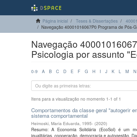
Página inicial
Teses & Dissertações
40001
Navegação 40001016067P0 Programa de Pós-Gra
Navegação 40001016067
Psicologia por assunto "
0-9
A
B
C
D
E
F
G
H
I
J
K
L
M
N
Itens para a visualização no momento 1-1 of 1
Comportamentos da classe geral "autogerir 
sistema comportamental
Heimoski, Maria Eduarda, 1995-
(
2020
)
Resumo: A Economia Solidária (EcoSol) é um mod
igualitárias, cooperação, democracia e autogestão. Dado