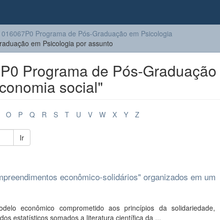
016067P0 Programa de Pós-Graduação em Psicologia
duação em Psicologia por assunto
P0 Programa de Pós-Graduação
Economia social"
O
P
Q
R
S
T
U
V
W
X
Y
Z
Ir
empreendimentos econômico-solidários" organizados em um
elo econômico comprometido aos princípios da solidariedade, 
s estatísticos somados a literatura científica da ...