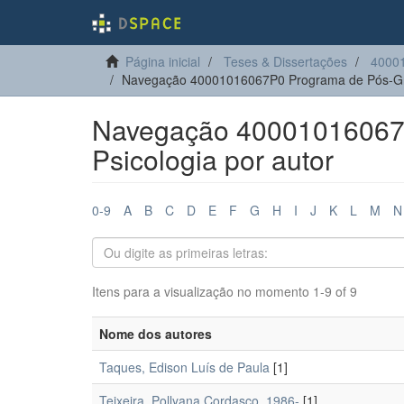
Página inicial
Teses & Dissertações
40001
Navegação 40001016067P0 Programa de Pós-Gra
Navegação 40001016067
Psicologia por autor
0-9
A
B
C
D
E
F
G
H
I
J
K
L
M
N
Itens para a visualização no momento 1-9 of 9
Nome dos autores
Taques, Edison Luís de Paula
[1]
Teixeira, Pollyana Cordasco, 1986-
[1]