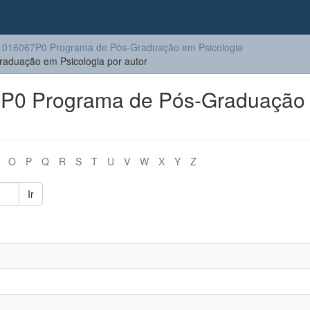
016067P0 Programa de Pós-Graduação em Psicologia
duação em Psicologia por autor
P0 Programa de Pós-Graduação
O
P
Q
R
S
T
U
V
W
X
Y
Z
Ir