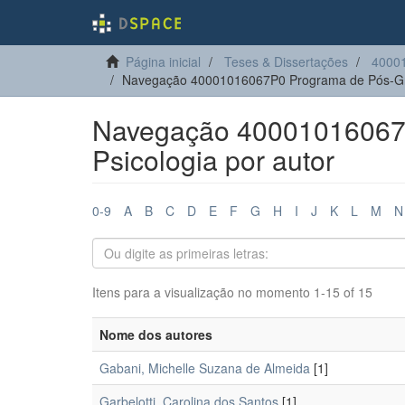
Página inicial
Teses & Dissertações
40001
Navegação 40001016067P0 Programa de Pós-Gra
Navegação 40001016067
Psicologia por autor
0-9
A
B
C
D
E
F
G
H
I
J
K
L
M
N
Itens para a visualização no momento 1-15 of 15
Nome dos autores
Gabani, Michelle Suzana de Almeida
[1]
Garbelotti, Carolina dos Santos
[1]