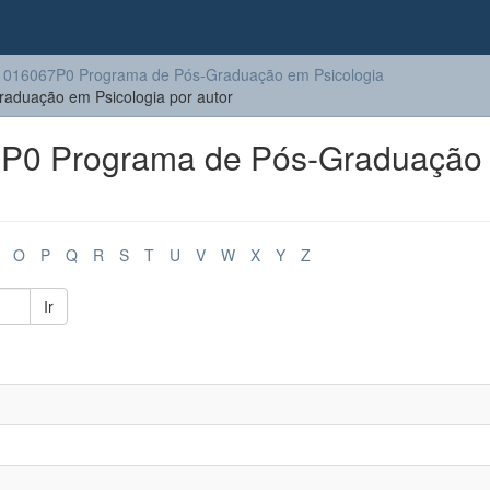
016067P0 Programa de Pós-Graduação em Psicologia
duação em Psicologia por autor
P0 Programa de Pós-Graduação
O
P
Q
R
S
T
U
V
W
X
Y
Z
Ir