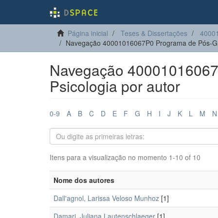
Página inicial
Teses & Dissertações
40001
Navegação 40001016067P0 Programa de Pós-Gra
Navegação 40001016067
Psicologia por autor
0-9
A
B
C
D
E
F
G
H
I
J
K
L
M
N
Itens para a visualização no momento 1-10 of 10
Nome dos autores
Dall'agnol, Larissa Veloso Munhoz
[1]
Damari, Juliana Lautenschlaeger
[1]