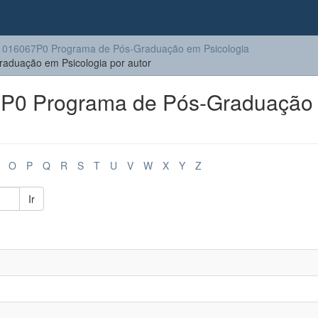
016067P0 Programa de Pós-Graduação em Psicologia
duação em Psicologia por autor
P0 Programa de Pós-Graduação
O
P
Q
R
S
T
U
V
W
X
Y
Z
Ir