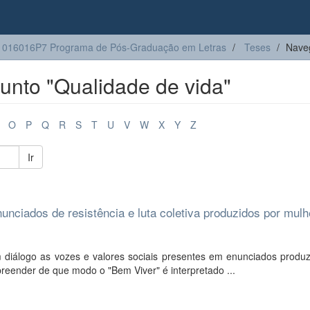
1016016P7 Programa de Pós-Graduação em Letras
Teses
Nave
unto "Qualidade de vida"
O
P
Q
R
S
T
U
V
W
X
Y
Z
Ir
nunciados de resistência e luta coletiva produzidos por mul
 diálogo as vozes e valores sociais presentes em enunciados produz
eender de que modo o "Bem Viver" é interpretado ...