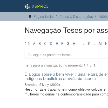
Página inicial
Teses & Dissertações
4000
Navegação Teses por ass
0-9
A
B
C
D
E
F
G
H
I
J
K
L
M
N
Itens para a visualização no momento 1-1 of 1
Diálogos sobre o bem viver : uma leitura de e
indígenas brasileiras através da escrita
Brandes, Silvely
(
2022
)
Resumo: Este trabalho tem como objetivo colocar em
mulheres indígenas na contemporaneidade para compr